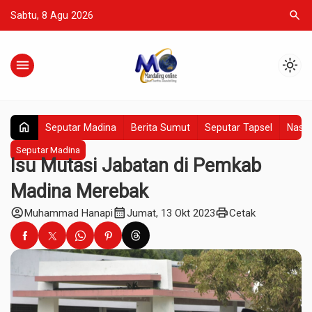
search
Sabtu, 8 Agu 2026
menu
light_mode
home
Seputar Madina
Berita Sumut
Seputar Tapsel
Nasio
Seputar Madina
Isu Mutasi Jabatan di Pemkab
Madina Merebak
account_circle
calendar_month
print
Muhammad Hanapi
Jumat, 13 Okt 2023
Cetak