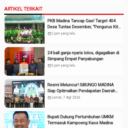
ARTIKEL TERKAIT
PKB Madina Tancap Gas! Target 404
Desa Tuntas Desember, “Pengurus Kita
Adalah Tokoh”
calendar_month
2 jam yang lalu
24 ball ganja nyaris lolos, digagalkan di
Simpang Empat Panyabungan
calendar_month
3 jam yang lalu
Resmi Meluncur! SiBUNGO MADINA
Siap Optimalkan Pendapatan Daerah
Madina
calendar_month
Jumat, 7 Agt 2026
Bupati Dukung Pertumbuhan UMKM
Termasuk Kampoeng Kaos Madina