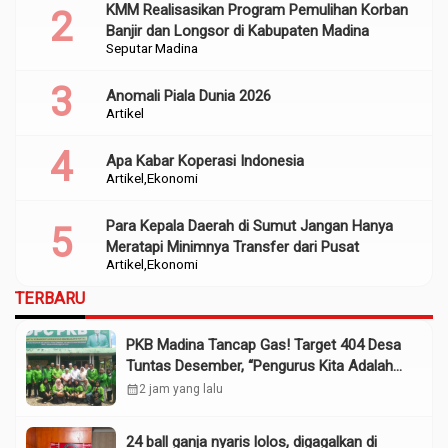
KMM Realisasikan Program Pemulihan Korban
Banjir dan Longsor di Kabupaten Madina
Seputar Madina
Anomali Piala Dunia 2026
Artikel
Apa Kabar Koperasi Indonesia
Artikel
Ekonomi
Para Kepala Daerah di Sumut Jangan Hanya
Meratapi Minimnya Transfer dari Pusat
Artikel
Ekonomi
TERBARU
PKB Madina Tancap Gas! Target 404 Desa
Tuntas Desember, “Pengurus Kita Adalah
Tokoh”
calendar_month
2 jam yang lalu
24 ball ganja nyaris lolos, digagalkan di