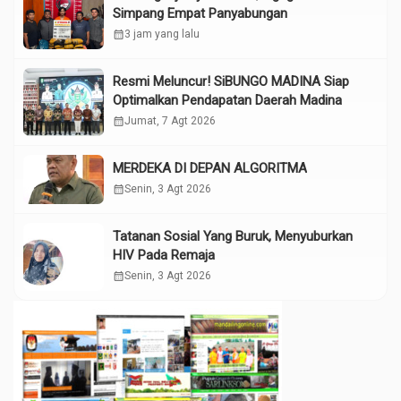
Simpang Empat Panyabungan
calendar_month
3 jam yang lalu
Resmi Meluncur! SiBUNGO MADINA Siap
Optimalkan Pendapatan Daerah Madina
calendar_month
Jumat, 7 Agt 2026
MERDEKA DI DEPAN ALGORITMA
calendar_month
Senin, 3 Agt 2026
Tatanan Sosial Yang Buruk, Menyuburkan
HIV Pada Remaja
calendar_month
Senin, 3 Agt 2026