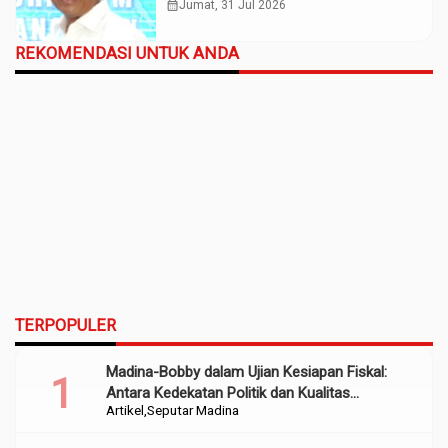
calendar_month
Jumat, 31 Jul 2026
REKOMENDASI UNTUK ANDA
TERPOPULER
Madina-Bobby dalam Ujian Kesiapan Fiskal:
Antara Kedekatan Politik dan Kualitas
Artikel
Seputar Madina
Perencanaan