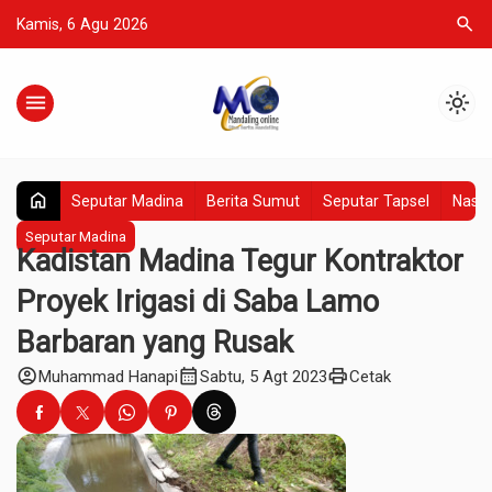
search
Kamis, 6 Agu 2026
menu
light_mode
home
Seputar Madina
Berita Sumut
Seputar Tapsel
Nasio
Seputar Madina
Kadistan Madina Tegur Kontraktor
Proyek Irigasi di Saba Lamo
Barbaran yang Rusak
account_circle
calendar_month
print
Muhammad Hanapi
Sabtu, 5 Agt 2023
Cetak