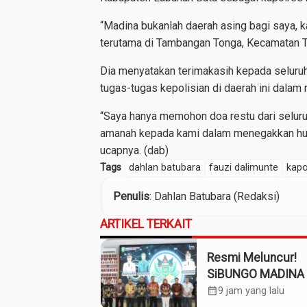
“Madina bukanlah daerah asing bagi saya, k
terutama di Tambangan Tonga, Kecamatan T
Dia menyatakan terimakasih kepada seluru
tugas-tugas kepolisian di daerah ini dalam
“Saya hanya memohon doa restu dari seluru
amanah kepada kami dalam menegakkan huk
ucapnya. (dab)
Tags
dahlan batubara
fauzi dalimunte
kapo
Penulis
: Dahlan Batubara (Redaksi)
ARTIKEL TERKAIT
Resmi Meluncur!
SiBUNGO MADINA 
Optimalkan Penda
calendar_month
9 jam yang lalu