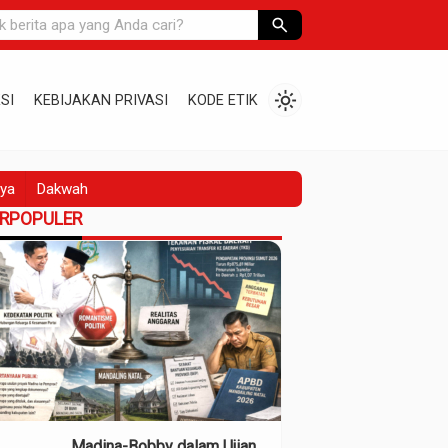
search
light_mode
SI
KEBIJAKAN PRIVASI
KODE ETIK
ya
Dakwah
ERPOPULER
Madina-Bobby dalam Ujian