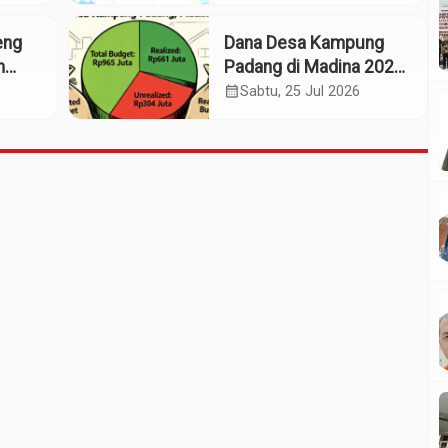
Kaos Madina
eng
Dana Desa Kampung
m
Padang di Madina 2025:
n
Pagu Rp965 Juta,
calendar_month
Sabtu, 25 Jul 2026
Realisasi Baru Rp661
Juta