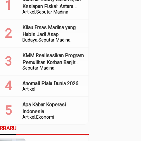
Kesiapan Fiskal: Antara
Artikel
Seputar Madina
Kedekatan Politik dan
Kualitas Perencanaan
Kilau Emas Madina yang
Habis Jadi Asap
Budaya
Seputar Madina
KMM Realisasikan Program
Pemulihan Korban Banjir
Seputar Madina
dan Longsor di Kabupaten
Madina
Anomali Piala Dunia 2026
Artikel
Apa Kabar Koperasi
Indonesia
Artikel
Ekonomi
ERBARU