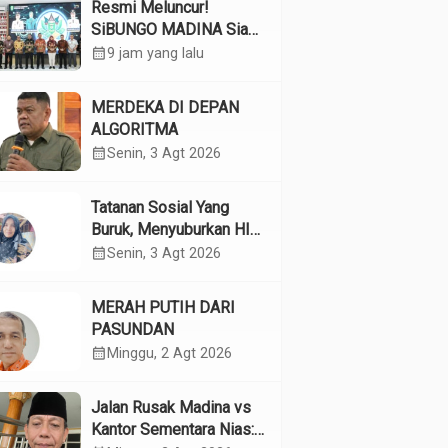
Resmi Meluncur!
SiBUNGO MADINA Siap
Optimalkan Pendapatan
calendar_month
9 jam yang lalu
Daerah Madina
MERDEKA DI DEPAN
ALGORITMA
calendar_month
Senin, 3 Agt 2026
Tatanan Sosial Yang
Buruk, Menyuburkan HIV
Pada Remaja
calendar_month
Senin, 3 Agt 2026
MERAH PUTIH DARI
PASUNDAN
calendar_month
Minggu, 2 Agt 2026
Jalan Rusak Madina vs
Kantor Sementara Nias: