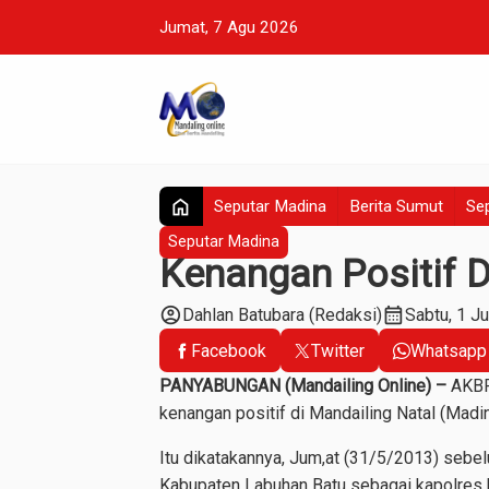
Jumat, 7 Agu 2026
home
Seputar Madina
Berita Sumut
Sep
Seputar Madina
Kenangan Positif 
account_circle
calendar_month
Dahlan Batubara (Redaksi)
Sabtu, 1 J
Facebook
Twitter
Whatsapp
PANYABUNGAN (Mandailing Online) –
AKBP 
kenangan positif di Mandailing Natal (Madin
Itu dikatakannya, Jum,at (31/5/2013) sebe
Kabupaten Labuhan Batu sebagai kapolres b