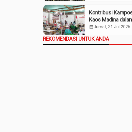
Daerah Madina
Kontribusi Kampo
Kaos Madina dala
Industri Budaya da
calendar_month
Jumat, 31 Jul 2026
Ekonomi Daerah
REKOMENDASI UNTUK ANDA