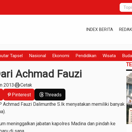
INDEX BERITA
REDAK
utar Tapsel
Nasional
Ekonomi
Pendidikan
Wisata
Buda
T
Dari Achmad Fauzi
print
un 2013
Cetak
Pinterest
Threads
Achmad Fauzi Dalimunthe S.Ik menyatakan memiliki banyak
a).
lum meninggalkan jabatan kapolres Madina dan pindah ke
aru di sana.