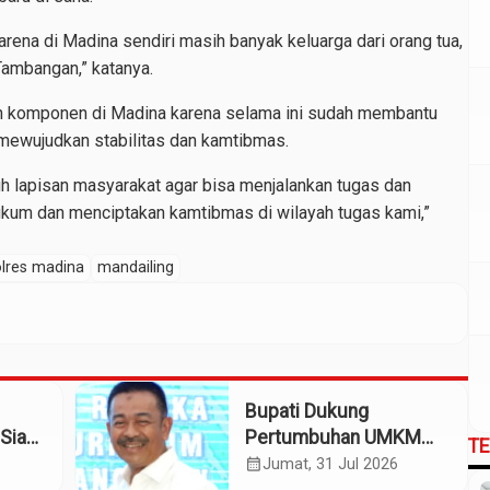
arena di Madina sendiri masih banyak keluarga dari orang tua,
ambangan,” katanya.
h komponen di Madina karena selama ini sudah membantu
 mewujudkan stabilitas dan kamtibmas.
h lapisan masyarakat agar bisa menjalankan tugas dan
um dan menciptakan kamtibmas di wilayah tugas kami,”
lres madina
mandailing
Bupati Dukung
Siap
Pertumbuhan UMKM
T
patan
Termasuk Kampoeng
calendar_month
Jumat, 31 Jul 2026