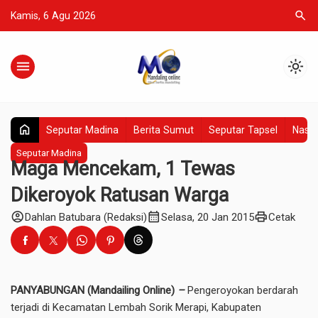
search
Kamis, 6 Agu 2026
menu
light_mode
home
Seputar Madina
Berita Sumut
Seputar Tapsel
Nasio
Seputar Madina
Maga Mencekam, 1 Tewas
Dikeroyok Ratusan Warga
account_circle
calendar_month
print
Dahlan Batubara (Redaksi)
Selasa, 20 Jan 2015
Cetak
PANYABUNGAN (Mandailing Online)
–
Pengeroyokan berdarah
terjadi di Kecamatan Lembah Sorik Merapi, Kabupaten