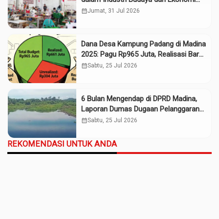
Daerah
calendar_month
Jumat, 31 Jul 2026
Dana Desa Kampung Padang di Madina
2025: Pagu Rp965 Juta, Realisasi Baru
Rp661 Juta
calendar_month
Sabtu, 25 Jul 2026
6 Bulan Mengendap di DPRD Madina,
Laporan Dumas Dugaan Pelanggaran
PT Rendi Tak Digubris
calendar_month
Sabtu, 25 Jul 2026
REKOMENDASI UNTUK ANDA