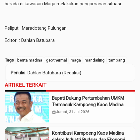
berada di kawasan Maga melakukan pengamanan situasi.
Peliput : Maradotang Pulungan
Editor : Dahlan Batubara
Tags
berita madina
geothermal
maga
mandailing
tambang
Penulis
: Dahlan Batubara (Redaksi)
ARTIKEL TERKAIT
Bupati Dukung Pertumbuhan UMKM
Termasuk Kampoeng Kaos Madina
calendar_month
Jumat, 31 Jul 2026
Kontribusi Kampoeng Kaos Madina
dalam Industri Budaya dan Ekonomi