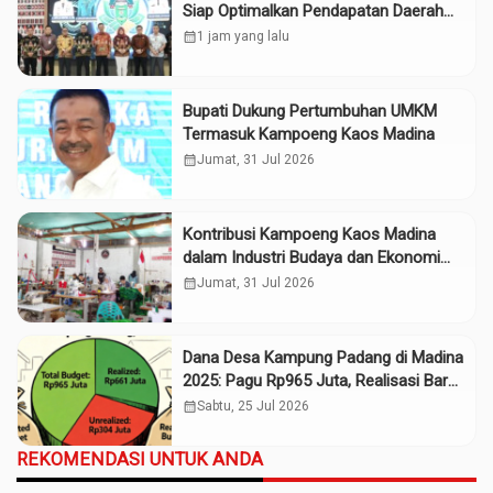
Siap Optimalkan Pendapatan Daerah
Madina
calendar_month
1 jam yang lalu
Bupati Dukung Pertumbuhan UMKM
Termasuk Kampoeng Kaos Madina
calendar_month
Jumat, 31 Jul 2026
Kontribusi Kampoeng Kaos Madina
dalam Industri Budaya dan Ekonomi
Daerah
calendar_month
Jumat, 31 Jul 2026
Dana Desa Kampung Padang di Madina
2025: Pagu Rp965 Juta, Realisasi Baru
Rp661 Juta
calendar_month
Sabtu, 25 Jul 2026
REKOMENDASI UNTUK ANDA