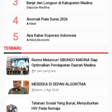
Banjir dan Longsor di Kabupaten Madina
Seputar Madina
Anomali Piala Dunia 2026
Artikel
Apa Kabar Koperasi Indonesia
Artikel
Ekonomi
TERBARU
Resmi Meluncur! SiBUNGO MADINA Siap
Optimalkan Pendapatan Daerah Madina
calendar_month
1 jam yang lalu
MERDEKA DI DEPAN ALGORITMA
calendar_month
Senin, 3 Agt 2026
Tatanan Sosial Yang Buruk, Menyuburkan
HIV Pada Remaja