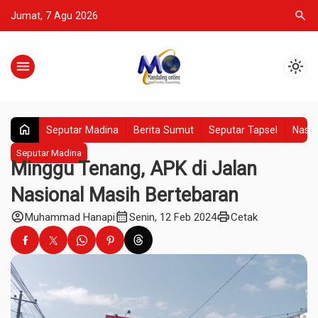
search
Jumat, 7 Agu 2026
menu
light_mode
home
Seputar Madina
Berita Sumut
Seputar Tapsel
Nasio
Seputar Madina
Minggu Tenang, APK di Jalan
Nasional Masih Bertebaran
account_circle
calendar_month
print
Muhammad Hanapi
Senin, 12 Feb 2024
Cetak