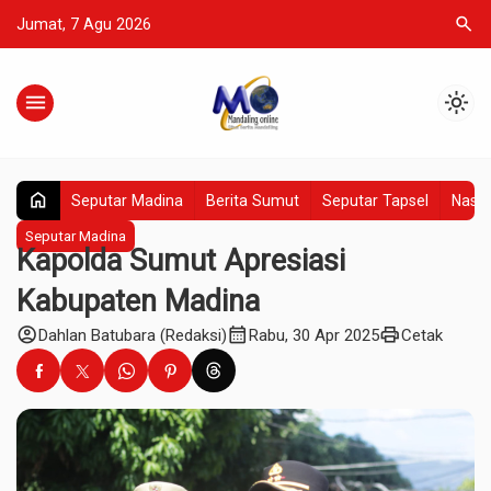
search
Jumat, 7 Agu 2026
menu
light_mode
home
Seputar Madina
Berita Sumut
Seputar Tapsel
Nasio
Seputar Madina
Kapolda Sumut Apresiasi
Kabupaten Madina
account_circle
calendar_month
print
Dahlan Batubara (Redaksi)
Rabu, 30 Apr 2025
Cetak