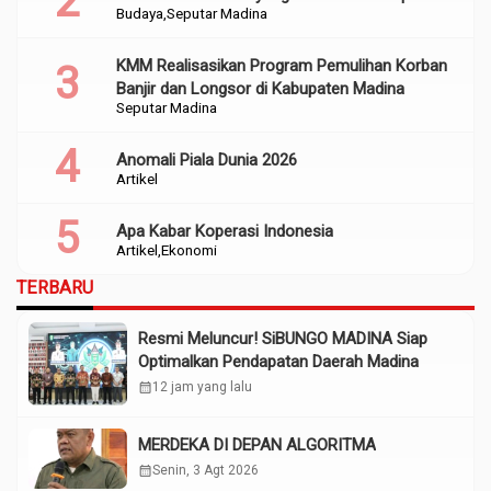
Budaya
Seputar Madina
KMM Realisasikan Program Pemulihan Korban
Banjir dan Longsor di Kabupaten Madina
Seputar Madina
Anomali Piala Dunia 2026
Artikel
Apa Kabar Koperasi Indonesia
Artikel
Ekonomi
TERBARU
Resmi Meluncur! SiBUNGO MADINA Siap
Optimalkan Pendapatan Daerah Madina
calendar_month
12 jam yang lalu
MERDEKA DI DEPAN ALGORITMA
calendar_month
Senin, 3 Agt 2026