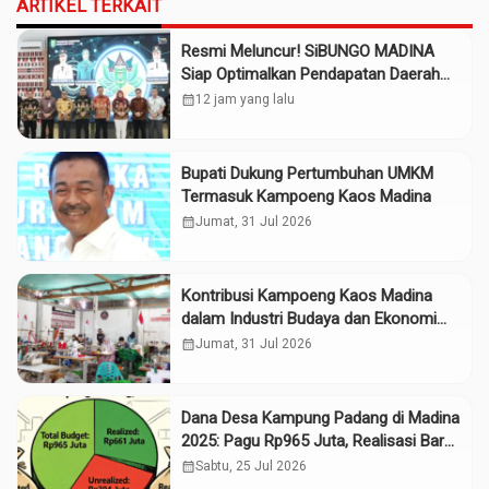
ARTIKEL TERKAIT
Resmi Meluncur! SiBUNGO MADINA
Siap Optimalkan Pendapatan Daerah
Madina
calendar_month
12 jam yang lalu
Bupati Dukung Pertumbuhan UMKM
Termasuk Kampoeng Kaos Madina
calendar_month
Jumat, 31 Jul 2026
Kontribusi Kampoeng Kaos Madina
dalam Industri Budaya dan Ekonomi
Daerah
calendar_month
Jumat, 31 Jul 2026
Dana Desa Kampung Padang di Madina
2025: Pagu Rp965 Juta, Realisasi Baru
Rp661 Juta
calendar_month
Sabtu, 25 Jul 2026