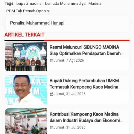
Tags
bupati madina
Lemuda Muhammadiyah Madina
PDM Tak Pernah Oposisi.
Penulis
: Muhammad Hanapi
ARTIKEL TERKAIT
Resmi Meluncur! SiBUNGO MADINA
Siap Optimalkan Pendapatan Daerah
Madina
calendar_month
Jumat, 7 Agt 2026
Bupati Dukung Pertumbuhan UMKM
Termasuk Kampoeng Kaos Madina
calendar_month
Jumat, 31 Jul 2026
Kontribusi Kampoeng Kaos Madina
dalam Industri Budaya dan Ekonomi
Daerah
calendar_month
Jumat, 31 Jul 2026