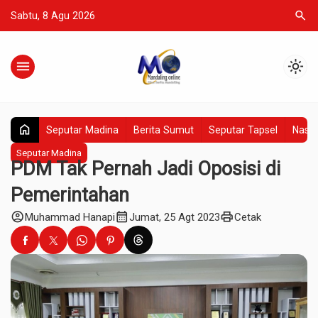
search
Sabtu, 8 Agu 2026
menu
light_mode
home
Seputar Madina
Berita Sumut
Seputar Tapsel
Nasio
Seputar Madina
PDM Tak Pernah Jadi Oposisi di
Pemerintahan
account_circle
calendar_month
print
Muhammad Hanapi
Jumat, 25 Agt 2023
Cetak