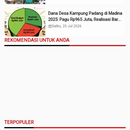
Dana Desa Kampung Padang di Madina
2025: Pagu Rp965 Juta, Realisasi Baru
Rp661 Juta
calendar_month
Sabtu, 25 Jul 2026
REKOMENDASI UNTUK ANDA
TERPOPULER