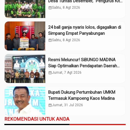
Desa Tuntas Desember, “Pengurus Kita
Adalah Tokoh”
calendar_month
Sabtu, 8 Agt 2026
24 ball ganja nyaris lolos, digagalkan di
Simpang Empat Panyabungan
calendar_month
Sabtu, 8 Agt 2026
Resmi Meluncur! SiBUNGO MADINA
Siap Optimalkan Pendapatan Daerah
Madina
calendar_month
Jumat, 7 Agt 2026
Bupati Dukung Pertumbuhan UMKM
Termasuk Kampoeng Kaos Madina
calendar_month
Jumat, 31 Jul 2026
REKOMENDASI UNTUK ANDA