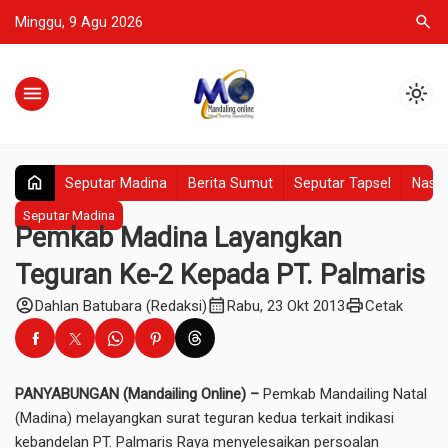
search
Minggu, 9 Agu 2026
menu
light_mode
home
Seputar Madina
Berita Sumut
Seputar Tapsel
Nasio
Seputar Madina
Pemkab Madina Layangkan
Teguran Ke-2 Kepada PT. Palmaris
account_circle
calendar_month
print
Dahlan Batubara (Redaksi)
Rabu, 23 Okt 2013
Cetak
PANYABUNGAN (Mandailing Online) –
Pemkab Mandailing Natal
(Madina) melayangkan surat teguran kedua terkait indikasi
kebandelan PT. Palmaris Raya menyelesaikan persoalan