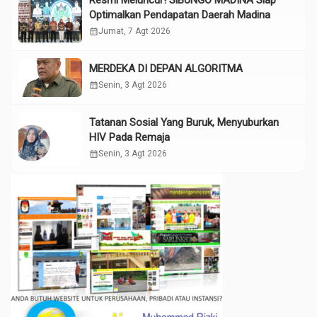
Resmi Meluncur! SiBUNGO MADINA Siap
Optimalkan Pendapatan Daerah Madina
calendar_month
Jumat, 7 Agt 2026
MERDEKA DI DEPAN ALGORITMA
calendar_month
Senin, 3 Agt 2026
Tatanan Sosial Yang Buruk, Menyuburkan
HIV Pada Remaja
calendar_month
Senin, 3 Agt 2026