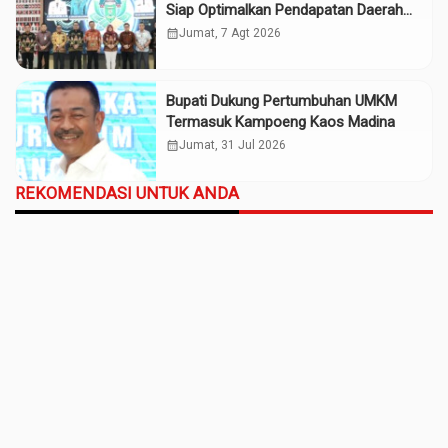
Siap Optimalkan Pendapatan Daerah
Madina
calendar_month
Jumat, 7 Agt 2026
Bupati Dukung Pertumbuhan UMKM
Termasuk Kampoeng Kaos Madina
calendar_month
Jumat, 31 Jul 2026
REKOMENDASI UNTUK ANDA