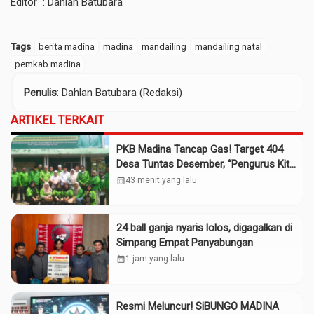
Editor : Dahlan Batubara
Tags
berita madina
madina
mandailing
mandailing natal
pemkab madina
Penulis
: Dahlan Batubara (Redaksi)
ARTIKEL TERKAIT
PKB Madina Tancap Gas! Target 404
Desa Tuntas Desember, “Pengurus Kita
Adalah Tokoh”
calendar_month
43 menit yang lalu
24 ball ganja nyaris lolos, digagalkan di
Simpang Empat Panyabungan
calendar_month
1 jam yang lalu
Resmi Meluncur! SiBUNGO MADINA