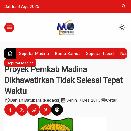
search
Sabtu, 8 Agu 2026
menu
light_mode
home
Seputar Madina
Berita Sumut
Seputar Tapsel
Nasio
Seputar Madina
Proyek Pemkab Madina
Dikhawatirkan Tidak Selesai Tepat
Waktu
account_circle
calendar_month
print
Dahlan Batubara (Redaksi)
Senin, 7 Des 2015
Cetak