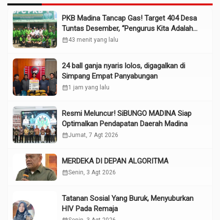
PKB Madina Tancap Gas! Target 404 Desa
Tuntas Desember, “Pengurus Kita Adalah
Tokoh”
calendar_month
43 menit yang lalu
24 ball ganja nyaris lolos, digagalkan di
Simpang Empat Panyabungan
calendar_month
1 jam yang lalu
Resmi Meluncur! SiBUNGO MADINA Siap
Optimalkan Pendapatan Daerah Madina
calendar_month
Jumat, 7 Agt 2026
MERDEKA DI DEPAN ALGORITMA
calendar_month
Senin, 3 Agt 2026
Tatanan Sosial Yang Buruk, Menyuburkan
HIV Pada Remaja