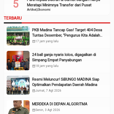
Meratapi Minimnya Transfer dari Pusat
Artikel
Ekonomi
TERBARU
PKB Madina Tancap Gas! Target 404 Desa
Tuntas Desember, “Pengurus Kita Adalah
Tokoh”
calendar_month
17 jam yang lalu
24 ball ganja nyaris lolos, digagalkan di
Simpang Empat Panyabungan
calendar_month
18 jam yang lalu
Resmi Meluncur! SiBUNGO MADINA Siap
Optimalkan Pendapatan Daerah Madina
calendar_month
Jumat, 7 Agt 2026
MERDEKA DI DEPAN ALGORITMA
calendar_month
Senin, 3 Agt 2026