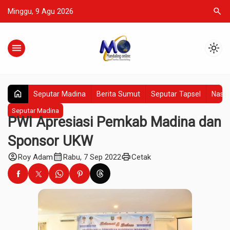
search
Minggu, 9 Agu 2026
menu
light_mode
home
Seputar Madina
Berita Sumut
Seputar Tapsel
Nasio
Seputar Madina
PWI Apresiasi Pemkab Madina dan
Sponsor UKW
account_circle
calendar_month
print
Roy Adam
Rabu, 7 Sep 2022
Cetak