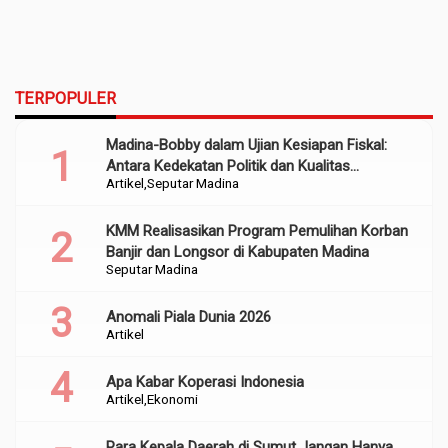
TERPOPULER
Madina-Bobby dalam Ujian Kesiapan Fiskal:
Antara Kedekatan Politik dan Kualitas
Artikel
Seputar Madina
Perencanaan
KMM Realisasikan Program Pemulihan Korban
Banjir dan Longsor di Kabupaten Madina
Seputar Madina
Anomali Piala Dunia 2026
Artikel
Apa Kabar Koperasi Indonesia
Artikel
Ekonomi
Para Kepala Daerah di Sumut Jangan Hanya