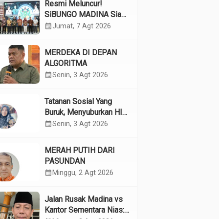
Resmi Meluncur!
SiBUNGO MADINA Siap
Optimalkan Pendapatan
calendar_month
Jumat, 7 Agt 2026
Daerah Madina
MERDEKA DI DEPAN
ALGORITMA
calendar_month
Senin, 3 Agt 2026
Tatanan Sosial Yang
Buruk, Menyuburkan HIV
Pada Remaja
calendar_month
Senin, 3 Agt 2026
MERAH PUTIH DARI
PASUNDAN
calendar_month
Minggu, 2 Agt 2026
Jalan Rusak Madina vs
Kantor Sementara Nias: