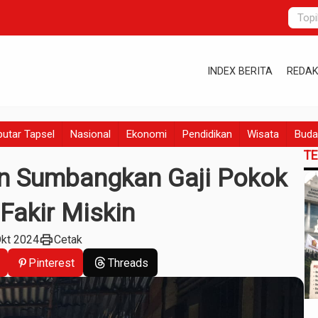
INDEX BERITA
REDAK
utar Tapsel
Nasional
Ekonomi
Pendidikan
Wisata
Buda
T
n Sumbangkan Gaji Pokok
Fakir Miskin
print
Okt 2024
Cetak
Pinterest
Threads