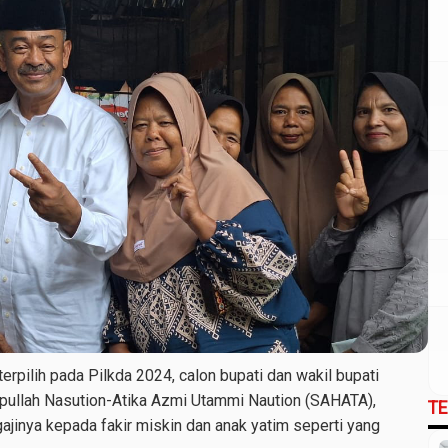
pilih pada Pilkda 2024, calon bupati dan wakil bupati
aipullah Nasution-Atika Azmi Utammi Naution (SAHATA),
T
jinya kepada fakir miskin dan anak yatim seperti yang