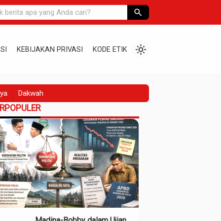
search
light_mode
SI
KEBIJAKAN PRIVASI
KODE ETIK
ya
Dakwah
ERPOPULER
Madina-Bobby dalam Ujian