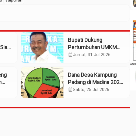
a
saipullah
Bupati Dukung
Siap
Pertumbuhan UMKM
patan
Termasuk Kampoeng
calendar_month
Jumat, 31 Jul 2026
Kaos Madina
eng
Dana Desa Kampung
m
Padang di Madina 2025:
n
Pagu Rp965 Juta,
calendar_month
Sabtu, 25 Jul 2026
Realisasi Baru Rp661
Juta