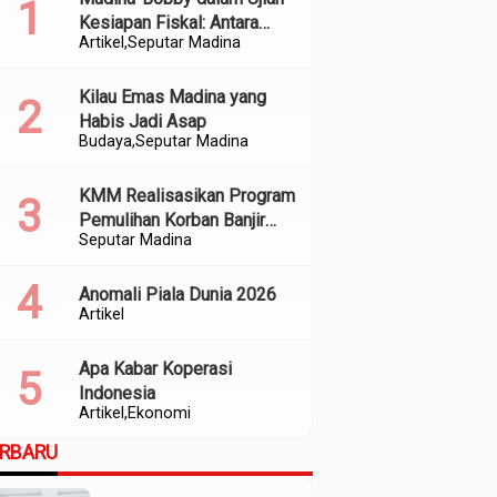
Kesiapan Fiskal: Antara
Artikel
Seputar Madina
Kedekatan Politik dan
Kualitas Perencanaan
Kilau Emas Madina yang
Habis Jadi Asap
Budaya
Seputar Madina
KMM Realisasikan Program
Pemulihan Korban Banjir
Seputar Madina
dan Longsor di Kabupaten
Madina
Anomali Piala Dunia 2026
Artikel
Apa Kabar Koperasi
Indonesia
Artikel
Ekonomi
ERBARU