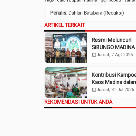
Tags
calon bupati madina
gaji bupati
sahat
Penulis
: Dahlan Batubara (Redaksi)
ARTIKEL TERKAIT
Resmi Meluncur!
SiBUNGO MADINA 
Optimalkan Penda
calendar_month
Jumat, 7 Agt 2026
Daerah Madina
Kontribusi Kampo
Kaos Madina dala
Industri Budaya da
calendar_month
Jumat, 31 Jul 2026
Ekonomi Daerah
REKOMENDASI UNTUK ANDA