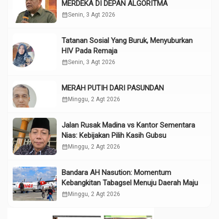
MERDEKA DI DEPAN ALGORITMA
calendar_month
Senin, 3 Agt 2026
Tatanan Sosial Yang Buruk, Menyuburkan
HIV Pada Remaja
calendar_month
Senin, 3 Agt 2026
MERAH PUTIH DARI PASUNDAN
calendar_month
Minggu, 2 Agt 2026
Jalan Rusak Madina vs Kantor Sementara
Nias: Kebijakan Pilih Kasih Gubsu
calendar_month
Minggu, 2 Agt 2026
Bandara AH Nasution: Momentum
Kebangkitan Tabagsel Menuju Daerah Maju
calendar_month
Minggu, 2 Agt 2026