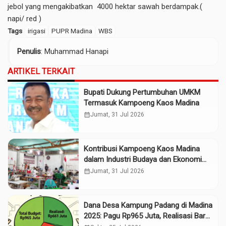
jebol yang mengakibatkan 4000 hektar sawah berdampak.(
napi/ red )
Tags
irigasi
PUPR Madina
WBS
Penulis
: Muhammad Hanapi
ARTIKEL TERKAIT
Bupati Dukung Pertumbuhan UMKM
Termasuk Kampoeng Kaos Madina
calendar_month
Jumat, 31 Jul 2026
Kontribusi Kampoeng Kaos Madina
dalam Industri Budaya dan Ekonomi
Daerah
calendar_month
Jumat, 31 Jul 2026
Dana Desa Kampung Padang di Madina
2025: Pagu Rp965 Juta, Realisasi Baru