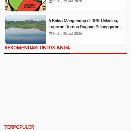
Rp661 Juta
calendar_month
Sabtu, 25 Jul 2026
6 Bulan Mengendap di DPRD Madina,
Laporan Dumas Dugaan Pelanggaran
PT Rendi Tak Digubris
calendar_month
Sabtu, 25 Jul 2026
REKOMENDASI UNTUK ANDA
TERPOPULER