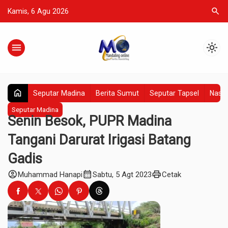
search
Kamis, 6 Agu 2026
menu
light_mode
home
Seputar Madina
Berita Sumut
Seputar Tapsel
Nasio
Seputar Madina
Senin Besok, PUPR Madina
Tangani Darurat Irigasi Batang
Gadis
account_circle
calendar_month
print
Muhammad Hanapi
Sabtu, 5 Agt 2023
Cetak