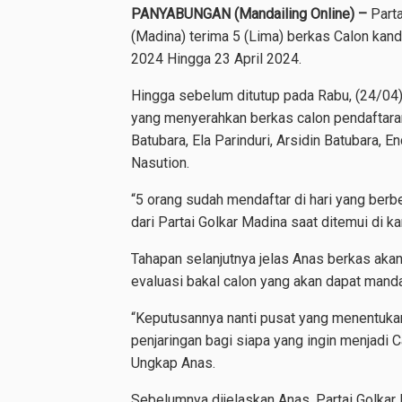
PANYABUNGAN (Mandailing Online) –
Parta
(Madina) terima 5 (Lima) berkas Calon kand
2024 Hingga 23 April 2024.
Hingga sebelum ditutup pada Rabu, (24/04) 
yang menyerahkan berkas calon pendaftaran
Batubara, Ela Parinduri, Arsidin Batubara, 
Nasution.
“5 orang sudah mendaftar di hari yang ber
dari Partai Golkar Madina saat ditemui di k
Tahapan selanjutnya jelas Anas berkas aka
evaluasi bakal calon yang akan dapat manda
“Keputusannya nanti pusat yang menentukan
penjaringan bagi siapa yang ingin menjadi C
Ungkap Anas.
Sebelumnya dijelaskan Anas, Partai Golkar