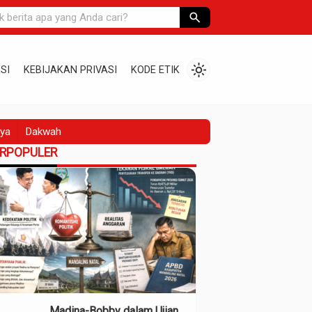
search
light_mode
SI
KEBIJAKAN PRIVASI
KODE ETIK
ya
Dakwah
ERPOPULER
Madina-Bobby dalam Ujian