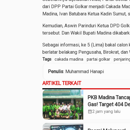
dari DPP Partai Golkar menjadi Cakada Mad
Madina, Ivan Batubara Ketua Kadin Sumut, s
Kemudian, Aswin Parinduri Ketua DPD Golka
tersebut. Dan Wakil Bupati Madina dikabarka
Sebagai informasi, ke 5 (Lima) bakal calon 
berlatar belakang Pengusaha, Birokrat, dan W
Tags
cakada madina
partai golkar
penjarin
Penulis
: Muhammad Hanapi
ARTIKEL TERKAIT
PKB Madina Tanca
Gas! Target 404 D
Tuntas Desember,
calendar_month
2 jam yang lalu
“Pengurus Kita Ad
Tokoh”