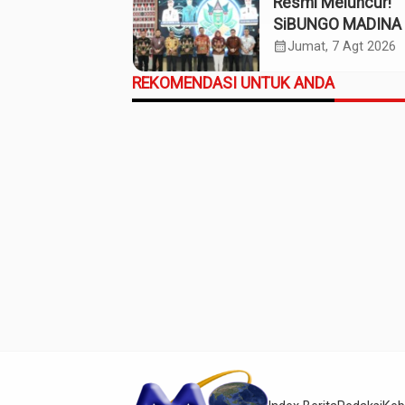
Resmi Meluncur!
SiBUNGO MADINA 
Optimalkan Penda
calendar_month
Jumat, 7 Agt 2026
Daerah Madina
REKOMENDASI UNTUK ANDA