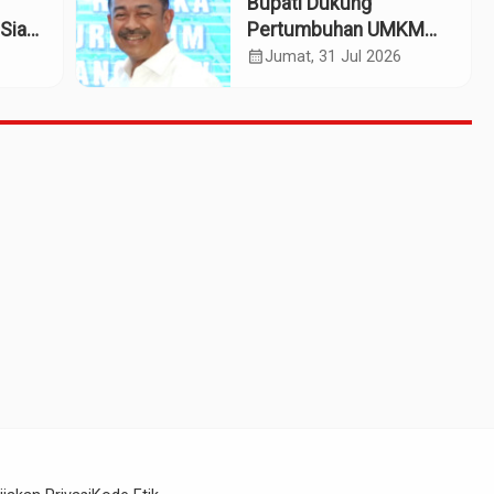
Bupati Dukung
Siap
Pertumbuhan UMKM
patan
Termasuk Kampoeng
calendar_month
Jumat, 31 Jul 2026
Kaos Madina