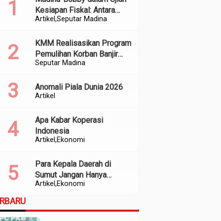
Kesiapan Fiskal: Antara
Artikel
Seputar Madina
Kedekatan Politik dan
Kualitas Perencanaan
KMM Realisasikan Program
Pemulihan Korban Banjir
Seputar Madina
dan Longsor di Kabupaten
Madina
Anomali Piala Dunia 2026
Artikel
Apa Kabar Koperasi
Indonesia
Artikel
Ekonomi
Para Kepala Daerah di
Sumut Jangan Hanya
Artikel
Ekonomi
Meratapi Minimnya Transfer
dari Pusat
ERBARU