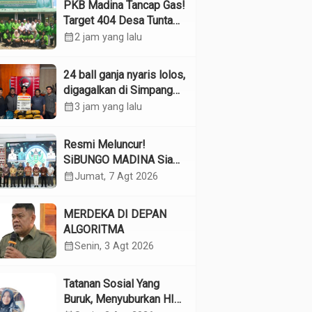
PKB Madina Tancap Gas!
Target 404 Desa Tuntas
Desember, “Pengurus
calendar_month
2 jam yang lalu
Kita Adalah Tokoh”
24 ball ganja nyaris lolos,
digagalkan di Simpang
Empat Panyabungan
calendar_month
3 jam yang lalu
Resmi Meluncur!
SiBUNGO MADINA Siap
Optimalkan Pendapatan
calendar_month
Jumat, 7 Agt 2026
Daerah Madina
MERDEKA DI DEPAN
ALGORITMA
calendar_month
Senin, 3 Agt 2026
Tatanan Sosial Yang
Buruk, Menyuburkan HIV