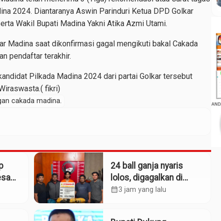
ina 2024. Diantaranya Aswin Parinduri Ketua DPD Golkar
erta Wakil Bupati Madina Yakni Atika Azmi Utami.
r Madina saat dikonfirmasi gagal mengikuti bakal Cakada
n pendaftar terakhir.
kandidat Pilkada Madina 2024 dari partai Golkar tersebut
iraswasta.( fikri)
gan cakada madina.
p
24 ball ganja nyaris
esa
lolos, digagalkan di
Simpang Empat
calendar_month
3 jam yang lalu
alah
Panyabungan