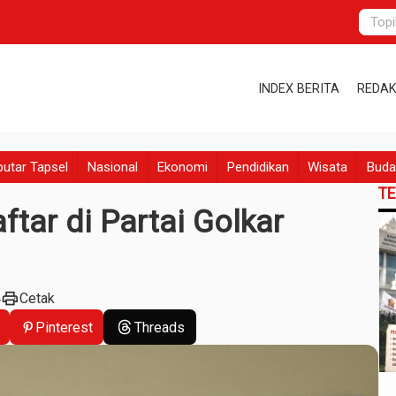
INDEX BERITA
REDAK
utar Tapsel
Nasional
Ekonomi
Pendidikan
Wisata
Buda
T
tar di Partai Golkar
print
4
Cetak
Pinterest
Threads