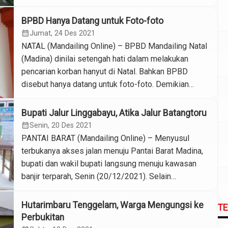
Logistik Kemanusiaan dilepas secara langsung oleh
Wakil Ketua Mukhtar Nasution didampingi pimpinan
BPBD Hanya Datang untuk Foto-foto
dan kader Gerakan Pemuda Al Washliyah serta
calendar_month
Jumat, 24 Des 2021
pengurus Muslimat Al Washliyah. Tim Logistik
NATAL (Mandailing Online) – BPBD Mandailing Natal
Kemanusiaan nantinya akan mendistribusikan
(Madina) dinilai setengah hati dalam melakukan
sumbangan swadaya kader, warga […]
pencarian korban hanyut di Natal. Bahkan BPBD
disebut hanya datang untuk foto-foto. Demikian
pengakuan Izhar Basri Batubara, kakak sulung Zein
Bisri Batubara korban hanyut di sungai Batang Natal
Bupati Jalur Linggabayu, Atika Jalur Batangtoru
pada Minggu (19/12) pekan lalu. Meski demikian,
calendar_month
Senin, 20 Des 2021
Ishar tetap menyampaikan ucapan terima kasih atas
PANTAI BARAT (Mandailing Online) – Menyusul
[…]
terbukanya akses jalan menuju Pantai Barat Madina,
bupati dan wakil bupati langsung menuju kawasan
banjir terparah, Senin (20/12/2021). Selain
melakukan kordinasi langusung di lapangan, kedua
pimpinan Pemkab Mandailing Natal (Madina) itu juga
Hutarimbaru Tenggelam, Warga Mengungsi ke
T
menyalurkan bantuan sembako dan material yang
Perbukitan
dibutuhkan warga. Bupati Madina, Ja’far Shukairi