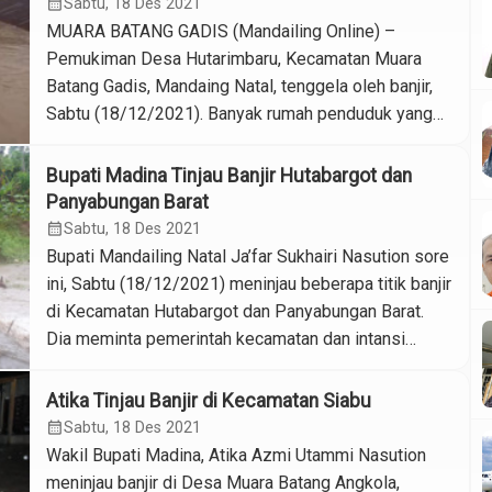
calendar_month
Sabtu, 18 Des 2021
Nasution didampingi Dandim 0212, Letkol […]
MUARA BATANG GADIS (Mandailing Online) –
Pemukiman Desa Hutarimbaru, Kecamatan Muara
Batang Gadis, Mandaing Natal, tenggela oleh banjir,
Sabtu (18/12/2021). Banyak rumah penduduk yang
hanya terlihat atapnya saja pada siang tadi. Banjir
terjadi akibat luapan Sungai Batang Gadis dan Sungai
Bupati Madina Tinjau Banjir Hutabargot dan
Parlampungan menyusul curah hujan yang intens
Panyabungan Barat
sepekan terakhir. Ketinggian air di pemukiman
calendar_month
Sabtu, 18 Des 2021
mencapai sekira 4 […]
Bupati Mandailing Natal Ja’far Sukhairi Nasution sore
ini, Sabtu (18/12/2021) meninjau beberapa titik banjir
di Kecamatan Hutabargot dan Panyabungan Barat.
Dia meminta pemerintah kecamatan dan intansi
setingkat untuk bahu membahu memberikan bantuan
kepada masyarakat yang membutuhkan. Banyak desa
Atika Tinjau Banjir di Kecamatan Siabu
di seluruh kecamatan di Madina dilanda banjir sejak
calendar_month
Sabtu, 18 Des 2021
Jum’at malam akibat curah hujan yang intens dalam
Wakil Bupati Madina, Atika Azmi Utammi Nasution
sepekan […]
meninjau banjir di Desa Muara Batang Angkola,