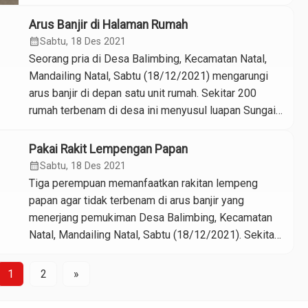
lokasi yang menjadi sasaran adalah Desa Adian Jior,
Gunung Manaon, dan Manyabar. Ketua AMPG Madina
Arus Banjir di Halaman Rumah
Sobir Lubis mengaku terpanggil melihat keadaan
calendar_month
Sabtu, 18 Des 2021
masyarakat terdampak banjir di Madina. “Kita tahu
Seorang pria di Desa Balimbing, Kecamatan Natal,
banyak […]
Mandailing Natal, Sabtu (18/12/2021) mengarungi
arus banjir di depan satu unit rumah. Sekitar 200
rumah terbenam di desa ini menyusul luapan Sungai
Batang Natal akibat curah hujan yang kontiniu dalam
beberapa hari terakhir. Foto: Muhammad Yusuf
Pakai Rakit Lempengan Papan
calendar_month
Sabtu, 18 Des 2021
Tiga perempuan memanfaatkan rakitan lempeng
papan agar tidak terbenam di arus banjir yang
menerjang pemukiman Desa Balimbing, Kecamatan
Natal, Mandailing Natal, Sabtu (18/12/2021). Sekitar
200 rumah terbenam di desa ini menyusul luapan
Sungai Batang Natal akibat curah hujan yang kontiniu
1
2
»
dalam beberapa hari terakhir. Foto: Muhammad Yusuf