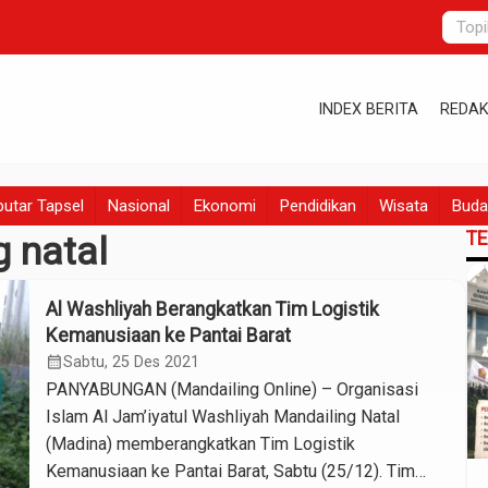
INDEX BERITA
REDAK
utar Tapsel
Nasional
Ekonomi
Pendidikan
Wisata
Buda
T
g natal
Al Washliyah Berangkatkan Tim Logistik
Kemanusiaan ke Pantai Barat
calendar_month
Sabtu, 25 Des 2021
PANYABUNGAN (Mandailing Online) – Organisasi
Islam Al Jam’iyatul Washliyah Mandailing Natal
(Madina) memberangkatkan Tim Logistik
Kemanusiaan ke Pantai Barat, Sabtu (25/12). Tim