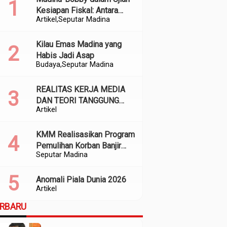
Kesiapan Fiskal: Antara
Artikel
Seputar Madina
Kedekatan Politik dan
Kualitas Perencanaan
Kilau Emas Madina yang
Habis Jadi Asap
Budaya
Seputar Madina
REALITAS KERJA MEDIA
DAN TEORI TANGGUNG
Artikel
JAWAB SOSIAL
KMM Realisasikan Program
Pemulihan Korban Banjir
Seputar Madina
dan Longsor di Kabupaten
Madina
Anomali Piala Dunia 2026
Artikel
ERBARU