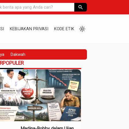
search
light_mode
SI
KEBIJAKAN PRIVASI
KODE ETIK
ya
Dakwah
ERPOPULER
Madina-Bobby dalam Ujian