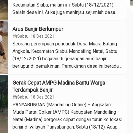
Kecamatan Siabu, malam ini, Sabtu (18/12/2021).
Selain desa ini, Atika juga meninjau sejumlah desa
yang dilanda banjir di kecamatan itu. Pemukiman
Desa Muara Batang Angkola berada di kawasan
Arus Banjir Berlumpur
pinggiran Sungai Batang Gadis sehingga luapan air
calendar_month
Sabtu, 18 Des 2021
sungai yang sampai ke pemukiman ini […]
Seorang perempuan penduduk Desa Muara Batang
Angkola, Kecamatan Siabu, Mandailing Natal, Sabtu
(18/12/2021) berjalan di genangan arus banjir
berlupur di pemukiman. Pemukiman desa ini berada
di kawasan pinggiran Sungai Batang Gadis sehingga
luapan air sungai yang sampai ke pemukiman ini
Gerak Cepat AMPG Madina Bantu Warga
sangat pekat bercampur lumpur. Foto: Jakfar
Terdampak Banjir
Nasution
calendar_month
Sabtu, 18 Des 2021
PANYABUNGAN (Mandailing Online) – Angkatan
Muda Partai Golkar (AMPG) Kabupaten Mandailing
Natal (Madina) bergerak cepat dengan turun ke lokasi
banjir di wilayah Panyabungan, Sabtu (18/12). Adapun