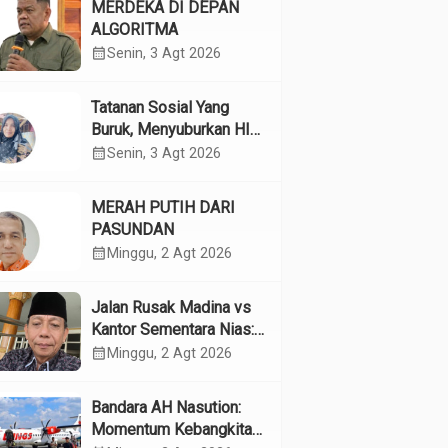
MERDEKA DI DEPAN
ALGORITMA
calendar_month
Senin, 3 Agt 2026
Tatanan Sosial Yang
Buruk, Menyuburkan HIV
Pada Remaja
calendar_month
Senin, 3 Agt 2026
MERAH PUTIH DARI
PASUNDAN
calendar_month
Minggu, 2 Agt 2026
Jalan Rusak Madina vs
Kantor Sementara Nias:
Kebijakan Pilih Kasih
calendar_month
Minggu, 2 Agt 2026
Gubsu
Bandara AH Nasution:
Momentum Kebangkitan