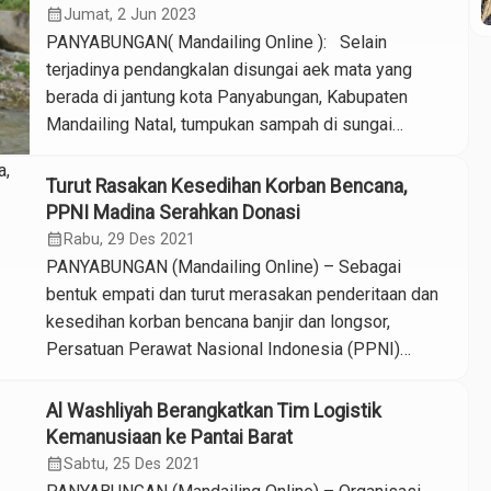
sampah, akibatnya air meluber ke jalan raya. Sejumlah
calendar_month
Jumat, 2 Jun 2023
sepeda […]
PANYABUNGAN( Mandailing Online ): Selain
terjadinya pendangkalan disungai aek mata yang
berada di jantung kota Panyabungan, Kabupaten
Mandailing Natal, tumpukan sampah di sungai
membuat warga yang bermukim di daerah itu
khawatirkan akan banjir. Sungai aek mata memang
Turut Rasakan Kesedihan Korban Bencana,
kerap meluap ke pemukiman penduduk sehingga
PPNI Madina Serahkan Donasi
mengakibatkan banjir ketika hujan deras turun. Dari
calendar_month
Rabu, 29 Des 2021
penuturan Irwan salah seorang warga […]
PANYABUNGAN (Mandailing Online) – Sebagai
bentuk empati dan turut merasakan penderitaan dan
kesedihan korban bencana banjir dan longsor,
Persatuan Perawat Nasional Indonesia (PPNI)
Mandailing Natal (Madina) menyerahkan donasi untuk
disalurkan kepada masyarakat terdampak. Donasi
Al Washliyah Berangkatkan Tim Logistik
tersebut diserahkan secara langsung oleh Ketua
Kemanusiaan ke Pantai Barat
PPNI H. Ilman AMK didampingi fungsionaris dan
calendar_month
Sabtu, 25 Des 2021
beberapa ketua komisariat, seperti komisariat RSUD