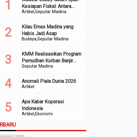
Kesiapan Fiskal: Antara
Artikel
Seputar Madina
Kedekatan Politik dan
Kualitas Perencanaan
Kilau Emas Madina yang
Habis Jadi Asap
Budaya
Seputar Madina
KMM Realisasikan Program
Pemulihan Korban Banjir
Seputar Madina
dan Longsor di Kabupaten
Madina
Anomali Piala Dunia 2026
Artikel
Apa Kabar Koperasi
Indonesia
Artikel
Ekonomi
ERBARU