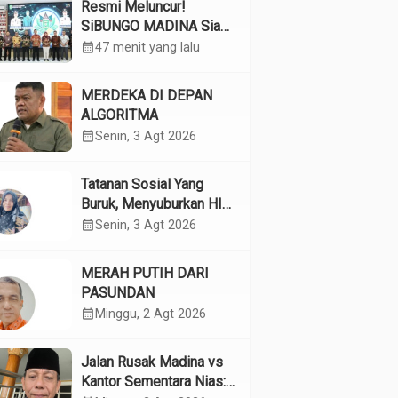
Resmi Meluncur!
SiBUNGO MADINA Siap
Optimalkan Pendapatan
calendar_month
47 menit yang lalu
Daerah Madina
MERDEKA DI DEPAN
ALGORITMA
calendar_month
Senin, 3 Agt 2026
Tatanan Sosial Yang
Buruk, Menyuburkan HIV
Pada Remaja
calendar_month
Senin, 3 Agt 2026
MERAH PUTIH DARI
PASUNDAN
calendar_month
Minggu, 2 Agt 2026
Jalan Rusak Madina vs
Kantor Sementara Nias: