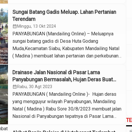
Badan Penanggulangan Bencana Daerah (BPBD)
Kabupaten Mandailing Natal ada sekitar 70 KK
Sungai Batang Gadis Meluap. Lahan Pertanian
(Kepala Kelurga) yang terdampak. Kata Kepala Badan
Terendam
BPBD Madina Muksin Nasution. Berdasarkan laporan
calendar_month
Minggu, 13 Okt 2024
tim hingga minggu pagi […]
PANYABUNGAN (Mandailing Online) – Meluapnya
sungai batang gadis di Desa Huta Godang
Muda,Kecamatan Siabu, Kabupaten Mandailing Natal
( Madina ) membuat lahan pertanian dan perkebunan
warga terendam. Kepala Badan (Kaban) Badan
Penanggulangan Bencana Daerah (BPBD) Madina
Drainase Jalan Nasional di Pasar Lama
Muksin mengatakan tingginya intensitas hujan yang
Panyabungan Bermasalah, Hujan Deras Buat
mengguyur wilayah Madina menjadi penyebab. ”
Jalan dan Pertokoan Tergenang
calendar_month
Rabu, 30 Agt 2023
kondisi sore ini air sudah mulai surut, […]
PANYABUNGAN ( Mandailing Online )- Hujan deras
yang mengguyur wilayah Panyabungan, Mandailing
Natal ( Madina ) Rabu Sore 30/8/2023 membuat jalan
Nasional di Panyabungan tepatnya di Pasar Lama
T
tergenang, genangan air di jalan dan sejumlah
pertokoan itu akibat tersumbatnya drainase. Reporter