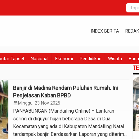
INDEX BERITA
REDAK
utar Tapsel
Nasional
Ekonomi
Pendidikan
Wisata
Buda
T
Banjir di Madina Rendam Puluhan Rumah. Ini
Penjelasan Kaban BPBD
calendar_month
Minggu, 23 Nov 2025
PANYABUNGAN (Mandailing Online) – Lantaran
sering di diguyur hujan beberapa Desa di Dua
Kecamatan yang ada di Kabupaten Mandailing Natal
terdampak banjir. Berdasarkan Laporan yang diterima