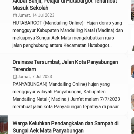
Akibat Banjir, Pelajar di Hutabargot Terlambat
Mandailing Online Fikri melaporkan, karena drainase
Masuk Sekolah
tidak mampu menampung debit air hujan ditambah
calendar_month
Jumat, 14 Jul 2023
kondisinya […]
HUTABARGOT (Mandailing Online)- Hujan deras yang
mengguyur Kabupaten Mandailing Natal (Madina) dan
meluapnya Sungai Aek Mata mengakibatkan ruas
jalan penghubung antara Kecamatan Hutabagot
dengan Kecamatan Panyabungan tergenang air.
Jumat (14/7/2023). Diketahui, ruas jalan Manyabar
Drainase Tersumbat, Jalan Kota Panyabungan
Gunung Manaon ini merupakan akses utama bagi
Terendam
warga Kecamatan Hutabargot menuju Kota
calendar_month
Jumat, 7 Jul 2023
Panyabungan, banjir ini juga mengakibatkan sejumlah
PANYABUNGAN( Mandailing Online) hujan yang
pelajar yang hendak […]
mengguyur wilayah Panyabungan, Kabupaten
Mandailing Natal ( Madina ) Jum’at malam 7/7/2023
membuat jalan kota Panyabungan tepatnya di pasar
lama terendam air. Ketinggian air di jalan bahkan
mencapai betis orang dewasa. Air yang menggenangi
Warga Keluhkan Pendangkalan dan Sampah di
badan jalan diduga akibat drainase jalan tersumbat
Sungai Aek Mata Panyabungan