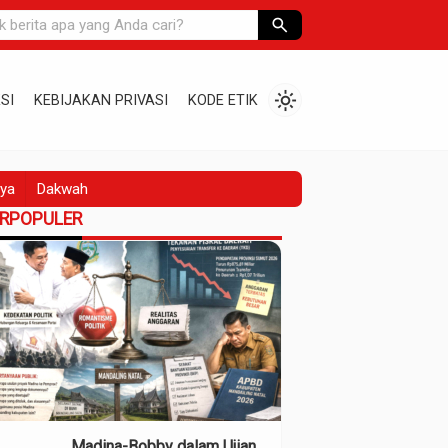
search
light_mode
SI
KEBIJAKAN PRIVASI
KODE ETIK
ya
Dakwah
ERPOPULER
Madina-Bobby dalam Ujian