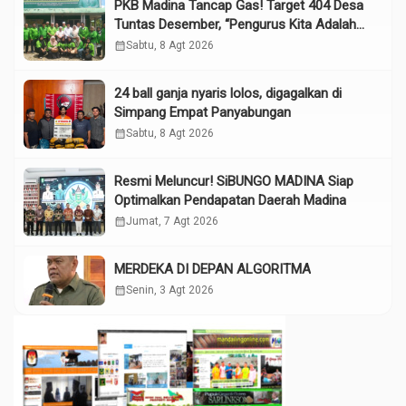
PKB Madina Tancap Gas! Target 404 Desa
Tuntas Desember, “Pengurus Kita Adalah
Tokoh”
calendar_month
Sabtu, 8 Agt 2026
24 ball ganja nyaris lolos, digagalkan di
Simpang Empat Panyabungan
calendar_month
Sabtu, 8 Agt 2026
Resmi Meluncur! SiBUNGO MADINA Siap
Optimalkan Pendapatan Daerah Madina
calendar_month
Jumat, 7 Agt 2026
MERDEKA DI DEPAN ALGORITMA
calendar_month
Senin, 3 Agt 2026