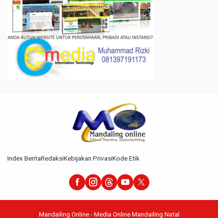
Index Berita
Redaksi
Kebijakan Privasi
Kode Etik
Mandailing Online - Media Online Mandailing Natal