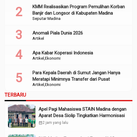
KMM Realisasikan Program Pemulihan Korban
Banjir dan Longsor di Kabupaten Madina
Seputar Madina
Anomali Piala Dunia 2026
Artikel
Apa Kabar Koperasi Indonesia
Artikel
Ekonomi
Para Kepala Daerah di Sumut Jangan Hanya
Meratapi Minimnya Transfer dari Pusat
Artikel
Ekonomi
TERBARU
Apel Pagi Mahasiswa STAIN Madina dengan
Aparat Desa Siolip Tingkatkan Harmonisasi
calendar_month
2 jam yang lalu