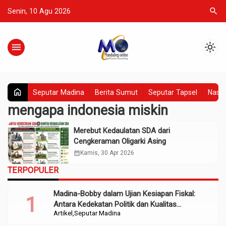
search
Senin, 10 Agu 2026
menu
light_mode
home
Seputar Madina
Berita Sumut
Seputar Tapsel
Nasio
mengapa indonesia miskin
Merebut Kedaulatan SDA dari
Cengkeraman Oligarki Asing
calendar_month
Kamis, 30 Apr 2026
TERPOPULER
Madina-Bobby dalam Ujian Kesiapan Fiskal:
Antara Kedekatan Politik dan Kualitas
Artikel
Seputar Madina
Perencanaan