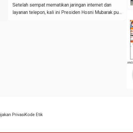
Setelah sempat mematikan jaringan internet dan
layanan telepon, kali ini Presiden Hosni Mubarak pun
menggunakan jaringan telekomunikasi untuk
menyebarkan pesan SMS ke semua nomor ponsel di
Mesir untuk mendukung pemerintah. Para pengguna
layanan seluler Vodafone di Mesir mengabarkan
banyak yang menerima pesan SMS tersebut […]
ijakan Privasi
Kode Etik