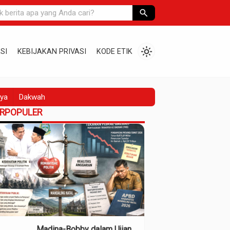
search
light_mode
SI
KEBIJAKAN PRIVASI
KODE ETIK
ya
Dakwah
ERPOPULER
Madina-Bobby dalam Ujian