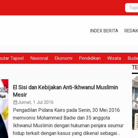
INDEX BERITA
REDAK
utar Tapsel
Nasional
Ekonomi
Pendidikan
Wisata
Buda
T
El Sisi dan Kebijakan Anti-Ikhwanul Muslimin
Mesir
calendar_month
Jumat, 1 Jul 2016
Pengadilan Pidana Kairo pada Senin, 30 Mei 2016
memvonis Mohammed Badie dan 35 anggota
Ikhwanul Muslimin dengan hukuman penjara seumur
hidup terkait dengan kasus yang dikenal sebagai