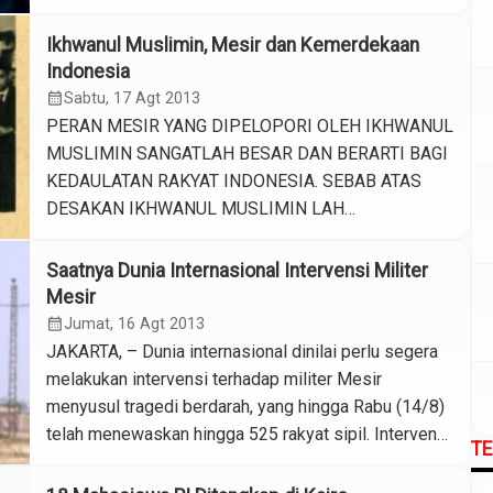
“Peristiwa Ismailia” di pertengahan 2013. “Peristiwa
Ismailia” mengacu pada dugaan tindakan kekerasan
Ikhwanul Muslimin, Mesir dan Kemerdekaan
yang dilakukan oleh anggota-anggota Ikhwanul
Indonesia
Muslimin di kota Ismailia menyusul kudeta militer
calendar_month
Sabtu, 17 Agt 2013
tahun 2013 yang menggulingkan […]
PERAN MESIR YANG DIPELOPORI OLEH IKHWANUL
MUSLIMIN SANGATLAH BESAR DAN BERARTI BAGI
KEDAULATAN RAKYAT INDONESIA. SEBAB ATAS
DESAKAN IKHWANUL MUSLIMIN LAH
PEMERINTAH MESIR MENJADI NEGARA PERTAMA
YANG MENGAKUI KEMERDEKAAN REPUBLIK
Saatnya Dunia Internasional Intervensi Militer
INDONESIA. (Dikutip dari arrahmah.com) Sebelum
Mesir
tanggal 22 MARET 1946 Indonesia selalu diklaim
calendar_month
Jumat, 16 Agt 2013
Belanda sebagai masalah dalam negeri negara
JAKARTA, – Dunia internasional dinilai perlu segera
penjajah itu. Belanda tetap mengklaim Indonesia
melakukan intervensi terhadap militer Mesir
sebagai […]
menyusul tragedi berdarah, yang hingga Rabu (14/8)
telah menewaskan hingga 525 rakyat sipil. Intervensi
T
diyakini menjadi solusi terbaik yang ada guna
menghindari semakin banyaknya jumlah korban yang