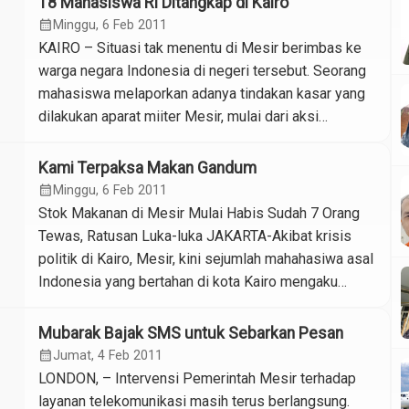
18 Mahasiswa RI Ditangkap di Kairo
terus berjatuhan. “Kebiadaban militer Mesir dalam
calendar_month
Minggu, 6 Feb 2011
menghadapi demonstran sudah melampaui batas dan
KAIRO – Situasi tak menentu di Mesir berimbas ke
cenderung merendahkan dan mengabaikan […]
warga negara Indonesia di negeri tersebut. Seorang
mahasiswa melaporkan adanya tindakan kasar yang
dilakukan aparat miiter Mesir, mulai dari aksi
penodongan pistol hingga penangkapan. “Kemarin
seorang teman dekatku asal Garut bernama Syaiful di
Kami Terpaksa Makan Gandum
todong pistol pihak militer dan diturunkan paksa dari
calendar_month
Minggu, 6 Feb 2011
taksi. Ia diinterogasi di bawah […]
Stok Makanan di Mesir Mulai Habis Sudah 7 Orang
Tewas, Ratusan Luka-luka JAKARTA-Akibat krisis
politik di Kairo, Mesir, kini sejumlah mahahasiwa asal
Indonesia yang bertahan di kota Kairo mengaku
kesulitan men dapatkan bahan-bahan makanan.
Sementara, stok makanan mulai menipis. Para
Mubarak Bajak SMS untuk Sebarkan Pesan
mahasiswa dan WNI di Mesir kini juga sudah
calendar_month
Jumat, 4 Feb 2011
dikumpulkan di satu tempat untuk memudahkan
LONDON, – Intervensi Pemerintah Mesir terhadap
evakuasi. […]
layanan telekomunikasi masih terus berlangsung.