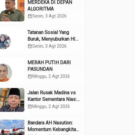
MERDEKA DI DEPAN
ALGORITMA
calendar_month
Senin, 3 Agt 2026
Tatanan Sosial Yang
Buruk, Menyuburkan HIV
Pada Remaja
calendar_month
Senin, 3 Agt 2026
MERAH PUTIH DARI
PASUNDAN
calendar_month
Minggu, 2 Agt 2026
Jalan Rusak Madina vs
Kantor Sementara Nias:
Kebijakan Pilih Kasih
calendar_month
Minggu, 2 Agt 2026
Gubsu
Bandara AH Nasution:
Momentum Kebangkitan