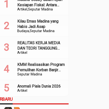
Kesiapan Fiskal: Antara
Artikel
Seputar Madina
Kedekatan Politik dan
Kualitas Perencanaan
Kilau Emas Madina yang
Habis Jadi Asap
Budaya
Seputar Madina
REALITAS KERJA MEDIA
DAN TEORI TANGGUNG
Artikel
JAWAB SOSIAL
KMM Realisasikan Program
Pemulihan Korban Banjir
Seputar Madina
dan Longsor di Kabupaten
Madina
Anomali Piala Dunia 2026
Artikel
ERBARU