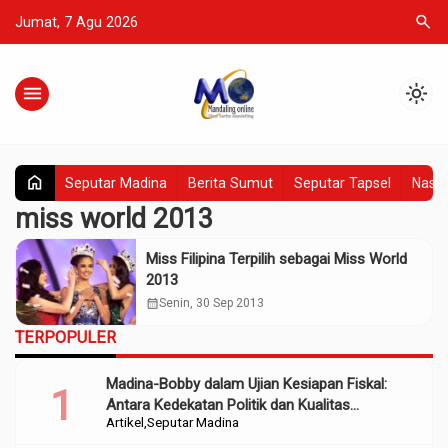
search
Jumat, 7 Agu 2026
menu
light_mode
home
Seputar Madina
Berita Sumut
Seputar Tapsel
Nasio
miss world 2013
Miss Filipina Terpilih sebagai Miss World
2013
calendar_month
Senin, 30 Sep 2013
TERPOPULER
Madina-Bobby dalam Ujian Kesiapan Fiskal:
Antara Kedekatan Politik dan Kualitas
Artikel
Seputar Madina
Perencanaan