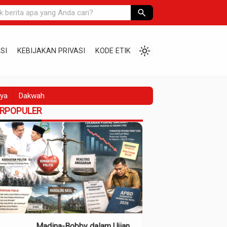
search
light_mode
SI
KEBIJAKAN PRIVASI
KODE ETIK
ya
Dakwah
ERPOPULER
Madina-Bobby dalam Ujian