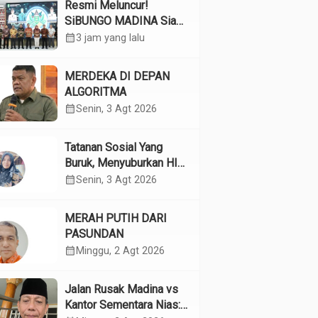
Resmi Meluncur!
SiBUNGO MADINA Siap
Optimalkan Pendapatan
calendar_month
3 jam yang lalu
Daerah Madina
MERDEKA DI DEPAN
ALGORITMA
calendar_month
Senin, 3 Agt 2026
Tatanan Sosial Yang
Buruk, Menyuburkan HIV
Pada Remaja
calendar_month
Senin, 3 Agt 2026
MERAH PUTIH DARI
PASUNDAN
calendar_month
Minggu, 2 Agt 2026
Jalan Rusak Madina vs
Kantor Sementara Nias: