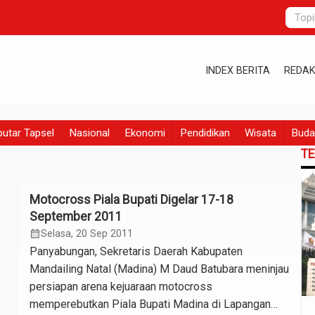
INDEX BERITA
REDAK
utar Tapsel
Nasional
Ekonomi
Pendidikan
Wisata
Buda
T
Motocross Piala Bupati Digelar 17-18
September 2011
calendar_month
Selasa, 20 Sep 2011
Panyabungan, Sekretaris Daerah Kabupaten
Mandailing Natal (Madina) M Daud Batubara meninjau
persiapan arena kejuaraan motocross
memperebutkan Piala Bupati Madina di Lapangan