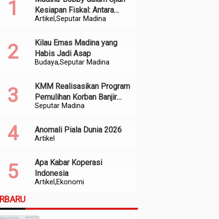
Kesiapan Fiskal: Antara
Artikel
Seputar Madina
Kedekatan Politik dan
Kualitas Perencanaan
Kilau Emas Madina yang
Habis Jadi Asap
Budaya
Seputar Madina
KMM Realisasikan Program
Pemulihan Korban Banjir
Seputar Madina
dan Longsor di Kabupaten
Madina
Anomali Piala Dunia 2026
Artikel
Apa Kabar Koperasi
Indonesia
Artikel
Ekonomi
ERBARU