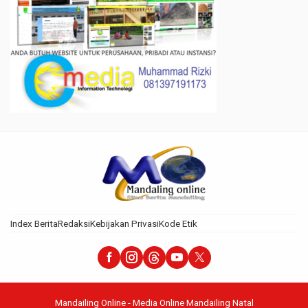
Index Berita
Redaksi
Kebijakan Privasi
Kode Etik
Mandailing Online - Media Online Mandailing Natal