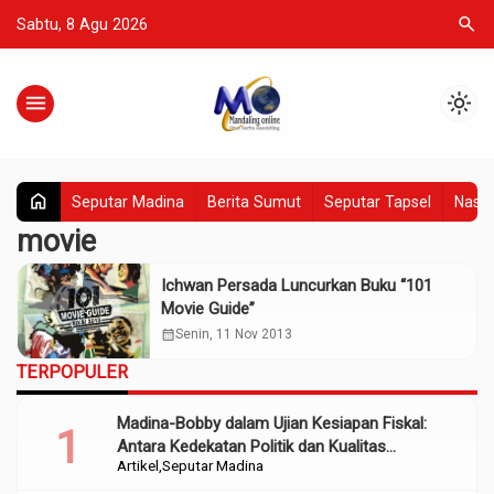
search
Sabtu, 8 Agu 2026
menu
light_mode
home
Seputar Madina
Berita Sumut
Seputar Tapsel
Nasio
movie
Ichwan Persada Luncurkan Buku “101
Movie Guide”
calendar_month
Senin, 11 Nov 2013
TERPOPULER
Madina-Bobby dalam Ujian Kesiapan Fiskal:
Antara Kedekatan Politik dan Kualitas
Artikel
Seputar Madina
Perencanaan