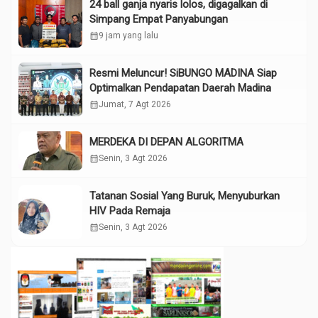
24 ball ganja nyaris lolos, digagalkan di
Simpang Empat Panyabungan
calendar_month
9 jam yang lalu
Resmi Meluncur! SiBUNGO MADINA Siap
Optimalkan Pendapatan Daerah Madina
calendar_month
Jumat, 7 Agt 2026
MERDEKA DI DEPAN ALGORITMA
calendar_month
Senin, 3 Agt 2026
Tatanan Sosial Yang Buruk, Menyuburkan
HIV Pada Remaja
calendar_month
Senin, 3 Agt 2026