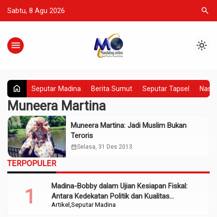
search
Sabtu, 8 Agu 2026
menu
light_mode
home
Seputar Madina
Berita Sumut
Seputar Tapsel
Nasio
Muneera Martina
Muneera Martina: Jadi Muslim Bukan
Teroris
calendar_month
Selasa, 31 Des 2013
TERPOPULER
Madina-Bobby dalam Ujian Kesiapan Fiskal:
Antara Kedekatan Politik dan Kualitas
Artikel
Seputar Madina
Perencanaan