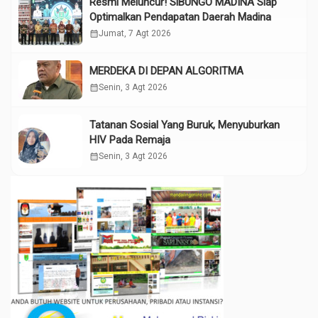
Resmi Meluncur! SiBUNGO MADINA Siap
Optimalkan Pendapatan Daerah Madina
calendar_month
Jumat, 7 Agt 2026
MERDEKA DI DEPAN ALGORITMA
calendar_month
Senin, 3 Agt 2026
Tatanan Sosial Yang Buruk, Menyuburkan
HIV Pada Remaja
calendar_month
Senin, 3 Agt 2026