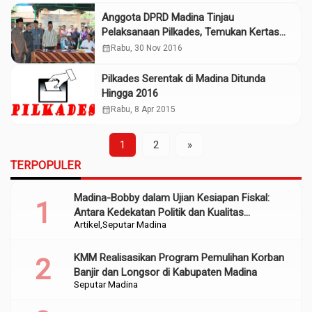
Anggota DPRD Madina Tinjau
Pelaksanaan Pilkades, Temukan Kertas
Suara Rusak
calendar_month
Rabu, 30 Nov 2016
Pilkades Serentak di Madina Ditunda
Hingga 2016
calendar_month
Rabu, 8 Apr 2015
1
2
»
TERPOPULER
Madina-Bobby dalam Ujian Kesiapan Fiskal:
Antara Kedekatan Politik dan Kualitas
Artikel
Seputar Madina
Perencanaan
KMM Realisasikan Program Pemulihan Korban
Banjir dan Longsor di Kabupaten Madina
Seputar Madina