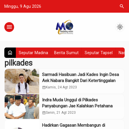
search
Minggu, 9 Agu 2026
menu
light_mode
home
Seputar Madina
Berita Sumut
Seputar Tapsel
Nasio
pilkades
Sarmadi Hasibuan Jadi Kades Ingin Desa
Aek Nabara Bangkit Dari Ketertinggalan
calendar_month
Kamis, 24 Agt 2023
Indra Muda Unggul di Pilkades
Panyabungan Jae Kalahkan Petahana
calendar_month
Senin, 21 Agt 2023
Hadirkan Gagasan Membangun di