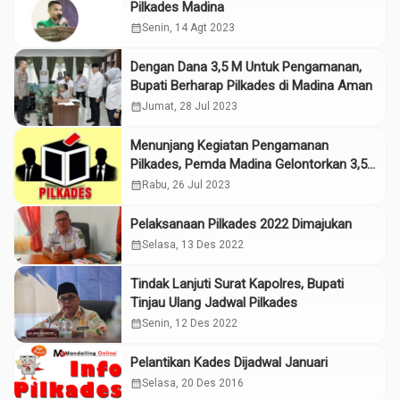
Pilkades Madina
calendar_month
Senin, 14 Agt 2023
Dengan Dana 3,5 M Untuk Pengamanan,
Bupati Berharap Pilkades di Madina Aman
calendar_month
Jumat, 28 Jul 2023
Menunjang Kegiatan Pengamanan
Pilkades, Pemda Madina Gelontorkan 3,5
M untuk Polri dan TNI
calendar_month
Rabu, 26 Jul 2023
Pelaksanaan Pilkades 2022 Dimajukan
calendar_month
Selasa, 13 Des 2022
Tindak Lanjuti Surat Kapolres, Bupati
Tinjau Ulang Jadwal Pilkades
calendar_month
Senin, 12 Des 2022
Pelantikan Kades Dijadwal Januari
calendar_month
Selasa, 20 Des 2016