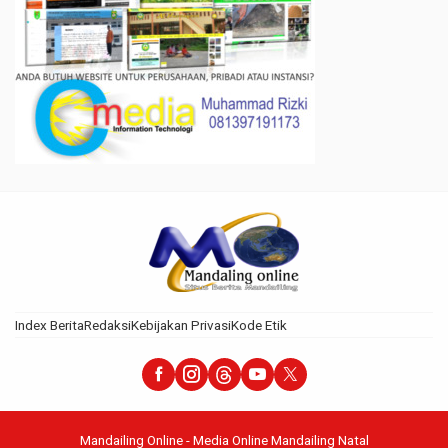
Index Berita
Redaksi
Kebijakan Privasi
Kode Etik
Mandailing Online - Media Online Mandailing Natal