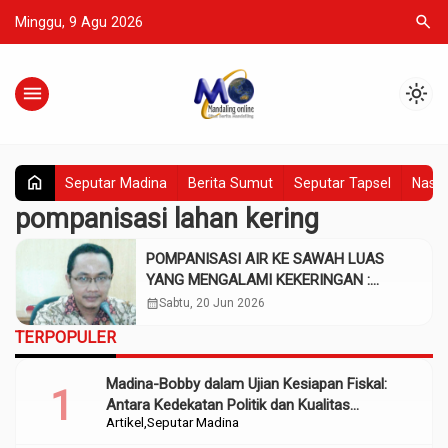
search
Minggu, 9 Agu 2026
menu
light_mode
home
Seputar Madina
Berita Sumut
Seputar Tapsel
Nasio
pompanisasi lahan kering
POMPANISASI AIR KE SAWAH LUAS
YANG MENGALAMI KEKERINGAN :
STRATEGI KETAHANAN PANGAN
calendar_month
Sabtu, 20 Jun 2026
MELALUI MEKANISASI IRIGASI
TERPOPULER
Madina-Bobby dalam Ujian Kesiapan Fiskal:
Antara Kedekatan Politik dan Kualitas
Artikel
Seputar Madina
Perencanaan