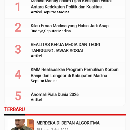
Madina-Bobby dalam Ujian Kesiapan Fiskal:
Antara Kedekatan Politik dan Kualitas
Artikel
Seputar Madina
Perencanaan
Kilau Emas Madina yang Habis Jadi Asap
Budaya
Seputar Madina
REALITAS KERJA MEDIA DAN TEORI
TANGGUNG JAWAB SOSIAL
Artikel
KMM Realisasikan Program Pemulihan Korban
Banjir dan Longsor di Kabupaten Madina
Seputar Madina
Anomali Piala Dunia 2026
Artikel
TERBARU
MERDEKA DI DEPAN ALGORITMA
calendar_month
Senin, 3 Agt 2026