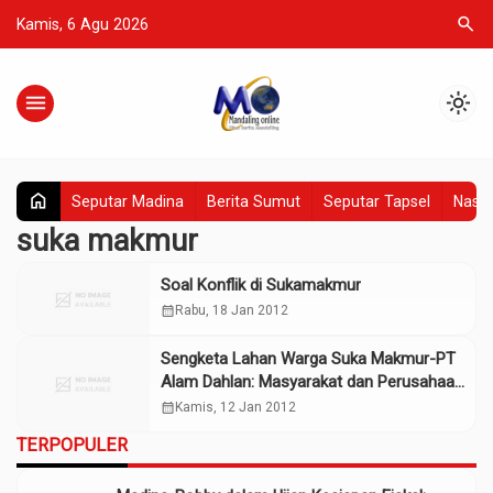
search
Kamis, 6 Agu 2026
menu
light_mode
home
Seputar Madina
Berita Sumut
Seputar Tapsel
Nasio
suka makmur
Soal Konflik di Sukamakmur
calendar_month
Rabu, 18 Jan 2012
Sengketa Lahan Warga Suka Makmur-PT
Alam Dahlan: Masyarakat dan Perusahaan
Harus Jujur
calendar_month
Kamis, 12 Jan 2012
TERPOPULER