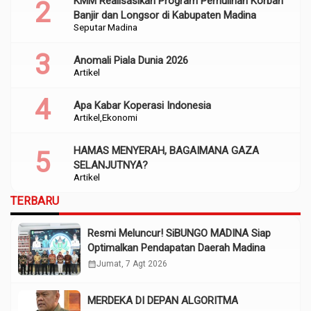
KMM Realisasikan Program Pemulihan Korban
Banjir dan Longsor di Kabupaten Madina
Seputar Madina
Anomali Piala Dunia 2026
Artikel
Apa Kabar Koperasi Indonesia
Artikel
Ekonomi
HAMAS MENYERAH, BAGAIMANA GAZA
SELANJUTNYA?
Artikel
TERBARU
Resmi Meluncur! SiBUNGO MADINA Siap
Optimalkan Pendapatan Daerah Madina
calendar_month
Jumat, 7 Agt 2026
MERDEKA DI DEPAN ALGORITMA