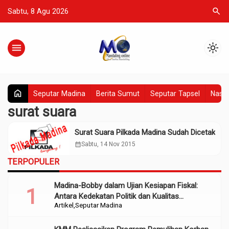
search
Sabtu, 8 Agu 2026
menu
light_mode
home
Seputar Madina
Berita Sumut
Seputar Tapsel
Nasio
surat suara
Surat Suara Pilkada Madina Sudah Dicetak
calendar_month
Sabtu, 14 Nov 2015
TERPOPULER
Madina-Bobby dalam Ujian Kesiapan Fiskal:
Antara Kedekatan Politik dan Kualitas
Artikel
Seputar Madina
Perencanaan