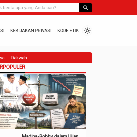
search
light_mode
SI
KEBIJAKAN PRIVASI
KODE ETIK
ya
Dakwah
ERPOPULER
Madina-Bobby dalam Ujian