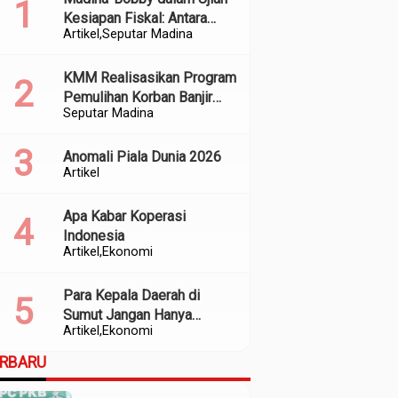
Kesiapan Fiskal: Antara
Artikel
Seputar Madina
Kedekatan Politik dan
Kualitas Perencanaan
KMM Realisasikan Program
Pemulihan Korban Banjir
Seputar Madina
dan Longsor di Kabupaten
Madina
Anomali Piala Dunia 2026
Artikel
Apa Kabar Koperasi
Indonesia
Artikel
Ekonomi
Para Kepala Daerah di
Sumut Jangan Hanya
Artikel
Ekonomi
Meratapi Minimnya Transfer
dari Pusat
ERBARU