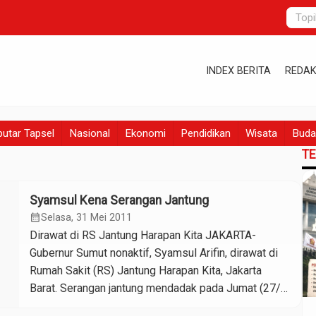
INDEX BERITA
REDAK
utar Tapsel
Nasional
Ekonomi
Pendidikan
Wisata
Buda
T
Syamsul Kena Serangan Jantung
calendar_month
Selasa, 31 Mei 2011
Dirawat di RS Jantung Harapan Kita JAKARTA-
Gubernur Sumut nonaktif, Syamsul Arifin, dirawat di
Rumah Sakit (RS) Jantung Harapan Kita, Jakarta
Barat. Serangan jantung mendadak pada Jumat (27/5)
siang, memaksa Syamsul harus mendapat perawatan