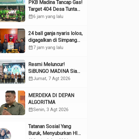
PKB Madina Tancap Gas!
Target 404 Desa Tuntas
Desember, “Pengurus
calendar_month
6 jam yang lalu
Kita Adalah Tokoh”
24 ball ganja nyaris lolos,
digagalkan di Simpang
Empat Panyabungan
calendar_month
7 jam yang lalu
Resmi Meluncur!
SiBUNGO MADINA Siap
Optimalkan Pendapatan
calendar_month
Jumat, 7 Agt 2026
Daerah Madina
MERDEKA DI DEPAN
ALGORITMA
calendar_month
Senin, 3 Agt 2026
Tatanan Sosial Yang
Buruk, Menyuburkan HIV