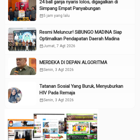
24 ball ganja nyaris lolos, digagalkan di
Simpang Empat Panyabungan
calendar_month
5 jam yang lalu
Resmi Meluncur! SiBUNGO MADINA Siap
Optimalkan Pendapatan Daerah Madina
calendar_month
Jumat, 7 Agt 2026
MERDEKA DI DEPAN ALGORITMA
calendar_month
Senin, 3 Agt 2026
Tatanan Sosial Yang Buruk, Menyuburkan
HIV Pada Remaja
calendar_month
Senin, 3 Agt 2026