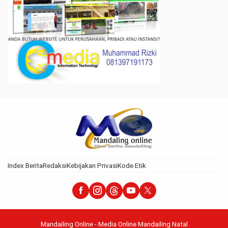
Index Berita
Redaksi
Kebijakan Privasi
Kode Etik
Mandailing Online - Media Online Mandailing Natal