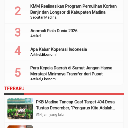
KMM Realisasikan Program Pemulihan Korban
Banjir dan Longsor di Kabupaten Madina
Seputar Madina
Anomali Piala Dunia 2026
Artikel
Apa Kabar Koperasi Indonesia
Artikel
Ekonomi
Para Kepala Daerah di Sumut Jangan Hanya
Meratapi Minimnya Transfer dari Pusat
Artikel
Ekonomi
TERBARU
PKB Madina Tancap Gas! Target 404 Desa
Tuntas Desember, “Pengurus Kita Adalah
Tokoh”
calendar_month
4 jam yang lalu