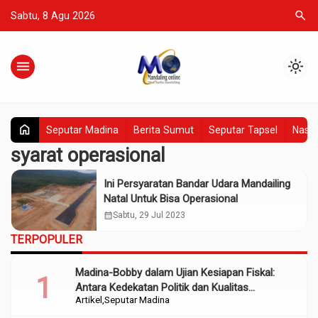
search
Sabtu, 8 Agu 2026
menu
light_mode
home
Seputar Madina
Berita Sumut
Seputar Tapsel
Nasio
syarat operasional
Ini Persyaratan Bandar Udara Mandailing
Natal Untuk Bisa Operasional
calendar_month
Sabtu, 29 Jul 2023
TERPOPULER
Madina-Bobby dalam Ujian Kesiapan Fiskal:
Antara Kedekatan Politik dan Kualitas
Artikel
Seputar Madina
Perencanaan