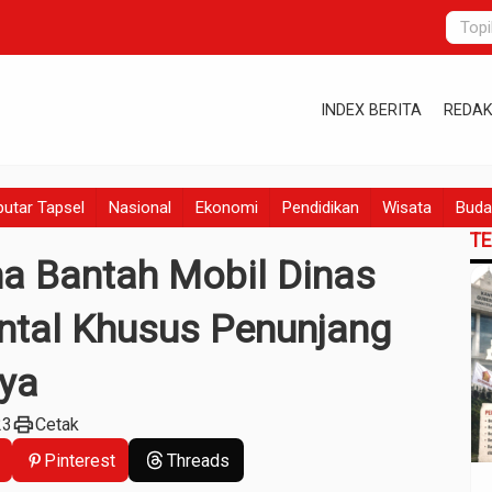
INDEX BERITA
REDAK
utar Tapsel
Nasional
Ekonomi
Pendidikan
Wisata
Buda
T
na Bantah Mobil Dinas
ntal Khusus Penunjang
nya
print
23
Cetak
Pinterest
Threads