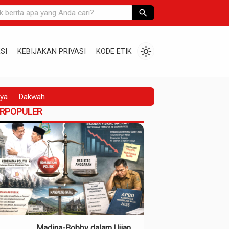
search
light_mode
SI
KEBIJAKAN PRIVASI
KODE ETIK
ya
Dakwah
ERPOPULER
Madina-Bobby dalam Ujian