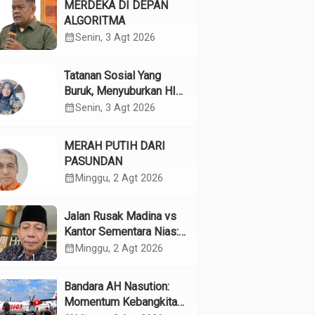
MERDEKA DI DEPAN
ALGORITMA
calendar_month
Senin, 3 Agt 2026
Tatanan Sosial Yang
Buruk, Menyuburkan HIV
Pada Remaja
calendar_month
Senin, 3 Agt 2026
MERAH PUTIH DARI
PASUNDAN
calendar_month
Minggu, 2 Agt 2026
Jalan Rusak Madina vs
Kantor Sementara Nias:
Kebijakan Pilih Kasih
calendar_month
Minggu, 2 Agt 2026
Gubsu
Bandara AH Nasution:
Momentum Kebangkitan