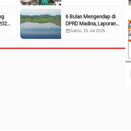
Ekonomi Daerah
ng
6 Bulan Mengendap di
2025:
DPRD Madina, Laporan
Dumas Dugaan
calendar_month
Sabtu, 25 Jul 2026
661
Pelanggaran PT Rendi
Tak Digubris