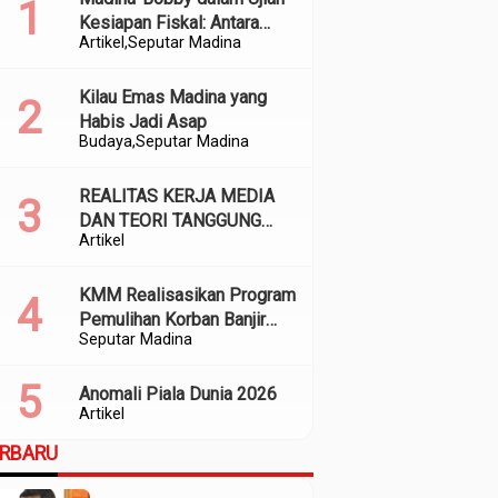
Kesiapan Fiskal: Antara
Artikel
Seputar Madina
Kedekatan Politik dan
Kualitas Perencanaan
Kilau Emas Madina yang
Habis Jadi Asap
Budaya
Seputar Madina
REALITAS KERJA MEDIA
DAN TEORI TANGGUNG
Artikel
JAWAB SOSIAL
KMM Realisasikan Program
Pemulihan Korban Banjir
Seputar Madina
dan Longsor di Kabupaten
Madina
Anomali Piala Dunia 2026
Artikel
ERBARU