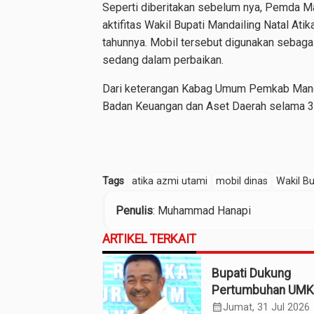
Seperti diberitakan sebelum nya, Pemda Ma
aktifitas Wakil Bupati Mandailing Natal At
tahunnya. Mobil tersebut digunakan sebaga
sedang dalam perbaikan.
Dari keterangan Kabag Umum Pemkab Mandai
Badan Keuangan dan Aset Daerah selama 3 t
Tags
atika azmi utami
mobil dinas
Wakil B
Penulis
: Muhammad Hanapi
ARTIKEL TERKAIT
Bupati Dukung
Pertumbuhan UM
Termasuk Kampo
calendar_month
Jumat, 31 Jul 2026