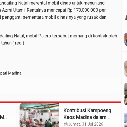
ndailing Natal merental mobil dinas untuk menunjang
ika Azmi Utami. Rentalnya mencapai Rp.170.000.000 per
i pengganti sementara mobil dinas nya yang rusak dan
ling Natal, mobil Pajero tersebut memang di kontrak oleh
ahun.( red )
upati Madina
Kontribusi Kampoeng
KM
Kaos Madina dalam
eng
Industri Budaya dan
calendar_month
Jumat, 31 Jul 2026