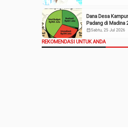
Kaos Madina
Dana Desa Kampu
Padang di Madina 
Pagu Rp965 Juta,
calendar_month
Sabtu, 25 Jul 2026
Realisasi Baru Rp
REKOMENDASI UNTUK ANDA
Juta