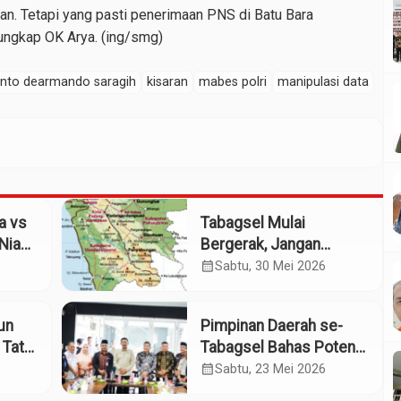
an. Tetapi yang pasti penerimaan PNS di Batu Bara
 ungkap OK Arya. (ing/smg)
anto dearmando saragih
kisaran
mabes polri
manipulasi data
a vs
Tabagsel Mulai
Nias:
Bergerak, Jangan
ih
Berhenti di Foto
calendar_month
Sabtu, 30 Mei 2026
Bersama
iun
Pimpinan Daerah se-
 Tata
Tabagsel Bahas Potensi
Penerbangan Dua
calendar_month
Sabtu, 23 Mei 2026
Bandara