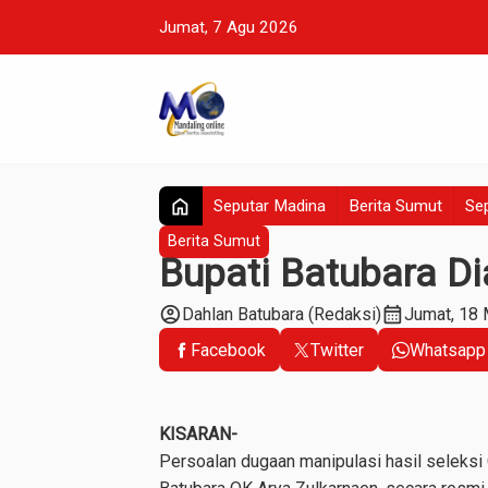
Jumat, 7 Agu 2026
home
Seputar Madina
Berita Sumut
Sep
Berita Sumut
Bupati Batubara D
account_circle
calendar_month
Dahlan Batubara (Redaksi)
Jumat, 18
Facebook
Twitter
Whatsapp
KISARAN-
Persoalan dugaan manipulasi hasil seleks