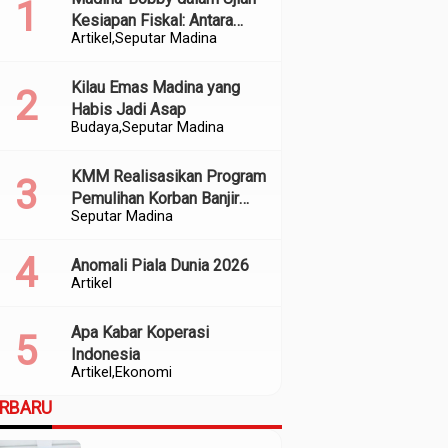
Kesiapan Fiskal: Antara
Artikel
Seputar Madina
Kedekatan Politik dan
Kualitas Perencanaan
Kilau Emas Madina yang
Habis Jadi Asap
Budaya
Seputar Madina
KMM Realisasikan Program
Pemulihan Korban Banjir
Seputar Madina
dan Longsor di Kabupaten
Madina
Anomali Piala Dunia 2026
Artikel
Apa Kabar Koperasi
Indonesia
Artikel
Ekonomi
ERBARU