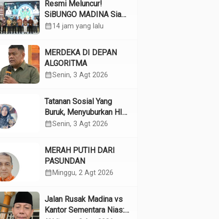
Resmi Meluncur!
SiBUNGO MADINA Siap
Optimalkan Pendapatan
calendar_month
14 jam yang lalu
Daerah Madina
MERDEKA DI DEPAN
ALGORITMA
calendar_month
Senin, 3 Agt 2026
Tatanan Sosial Yang
Buruk, Menyuburkan HIV
Pada Remaja
calendar_month
Senin, 3 Agt 2026
MERAH PUTIH DARI
PASUNDAN
calendar_month
Minggu, 2 Agt 2026
Jalan Rusak Madina vs
Kantor Sementara Nias: