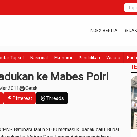
INDEX BERITA
REDAK
utar Tapsel
Nasional
Ekonomi
Pendidikan
Wisata
Buda
T
iadukan ke Mabes Polri
print
 Mar 2011
Cetak
Pinterest
Threads
i CPNS Batubara tahun 2010 memasuki babak baru. Bupati