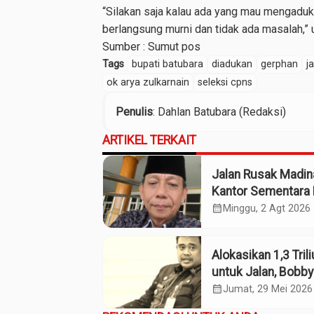
“Silakan saja kalau ada yang mau mengaduk
berlangsung murni dan tidak ada masalah,”
Sumber :
Sumut pos
Tags
bupati batubara
diadukan
gerphan
j
ok arya zulkarnain
seleksi cpns
Penulis
: Dahlan Batubara (Redaksi)
ARTIKEL TERKAIT
Jalan Rusak Madin
Kantor Sementara 
Kebijakan Pilih Kas
calendar_month
Minggu, 2 Agt 2026
Gubsu
Alokasikan 1,3 Tril
untuk Jalan, Bobby
Ekonomi Sumut
calendar_month
Jumat, 29 Mei 2026