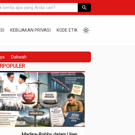
search
light_mode
SI
KEBIJAKAN PRIVASI
KODE ETIK
ya
Dakwah
ERPOPULER
Madina-Bobby dalam Ujian