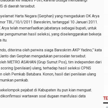
 diadukan ke Mabes Polri, karena diduga mendalangi
S di daerah tersebut.
nyelamat Harta Negara (Gerphan) yang mengadukan OK Arya
omor TBL/10/I/2011 Bareskrim, tertanggal 10 Januari 2011.
 Arya telah memanfaatkan jabatanya sebagai bupati, untuk
r pengumuman hasil seleksi, yang diselenggarakan bekerja
itu.
o, diterima oleh perwira siaga Bareskrim AKP Yadino,” kata
 Janto dan Gerphan mengadukan persoalan tersebut.
peroleh METRO ASAHAN (Grup Sumut Pos), tim independen dari
scoring (penilaian) ulang, terhadap hasil seleksi CPNS
 oleh Pemkab Batubara. Konon, hasil dari penilaian ulang
diumumkan pemkab.
sekelompok pejabat di Kabupaten itu pun kian menguat.
dikonfirmasi wartawan soal dugaan manifulasi data
T