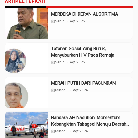
ARTIKEL TERKAIT
MERDEKA DI DEPAN ALGORITMA
calendar_month
Senin, 3 Agt 2026
Tatanan Sosial Yang Buruk,
Menyuburkan HIV Pada Remaja
calendar_month
Senin, 3 Agt 2026
MERAH PUTIH DARI PASUNDAN
calendar_month
Minggu, 2 Agt 2026
Bandara AH Nasution: Momentum
Kebangkitan Tabagsel Menuju Daerah
Maju
calendar_month
Minggu, 2 Agt 2026