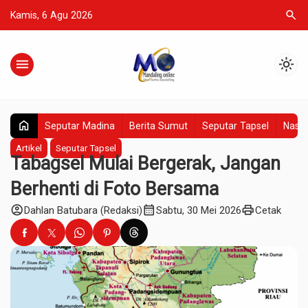
search
Kamis, 6 Agu 2026
menu
light_mode
home
Seputar Madina
Berita Sumut
Seputar Tapsel
Nasio
Artikel
Seputar Tapsel
Tabagsel Mulai Bergerak, Jangan
Berhenti di Foto Bersama
account_circle
calendar_month
print
Dahlan Batubara (Redaksi)
Sabtu, 30 Mei 2026
Cetak