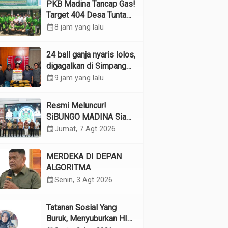
PKB Madina Tancap Gas!
Target 404 Desa Tuntas
Desember, “Pengurus
calendar_month
8 jam yang lalu
Kita Adalah Tokoh”
24 ball ganja nyaris lolos,
digagalkan di Simpang
Empat Panyabungan
calendar_month
9 jam yang lalu
Resmi Meluncur!
SiBUNGO MADINA Siap
Optimalkan Pendapatan
calendar_month
Jumat, 7 Agt 2026
Daerah Madina
MERDEKA DI DEPAN
ALGORITMA
calendar_month
Senin, 3 Agt 2026
Tatanan Sosial Yang
Buruk, Menyuburkan HIV