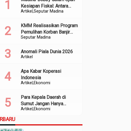
Kesiapan Fiskal: Antara
Artikel
Seputar Madina
Kedekatan Politik dan
Kualitas Perencanaan
KMM Realisasikan Program
Pemulihan Korban Banjir
Seputar Madina
dan Longsor di Kabupaten
Madina
Anomali Piala Dunia 2026
Artikel
Apa Kabar Koperasi
Indonesia
Artikel
Ekonomi
Para Kepala Daerah di
Sumut Jangan Hanya
Artikel
Ekonomi
Meratapi Minimnya Transfer
dari Pusat
ERBARU