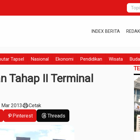
INDEX BERITA
REDAK
utar Tapsel
Nasional
Ekonomi
Pendidikan
Wisata
Buda
T
 Tahap II Terminal
print
7 Mar 2013
Cetak
Pinterest
Threads