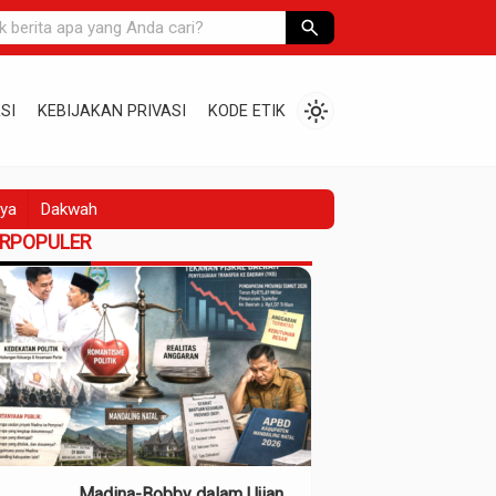
search
light_mode
SI
KEBIJAKAN PRIVASI
KODE ETIK
ya
Dakwah
ERPOPULER
Madina-Bobby dalam Ujian