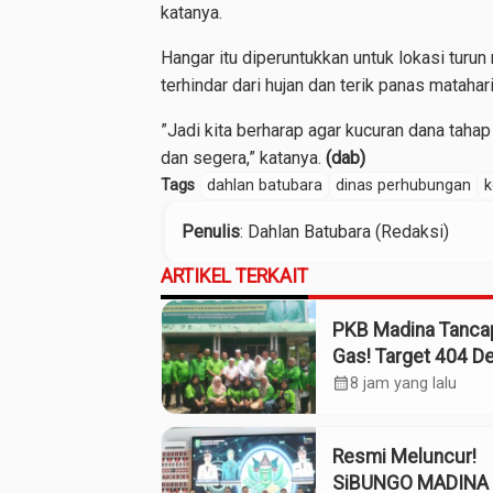
katanya.
Hangar itu diperuntukkan untuk lokasi turu
terhindar dari hujan dan terik panas matahari
”Jadi kita berharap agar kucuran dana tahap
dan segera,” katanya.
(dab)
Tags
dahlan batubara
dinas perhubungan
k
Penulis
: Dahlan Batubara (Redaksi)
ARTIKEL TERKAIT
PKB Madina Tanca
Gas! Target 404 D
Tuntas Desember,
calendar_month
8 jam yang lalu
“Pengurus Kita Ad
Tokoh”
Resmi Meluncur!
SiBUNGO MADINA 