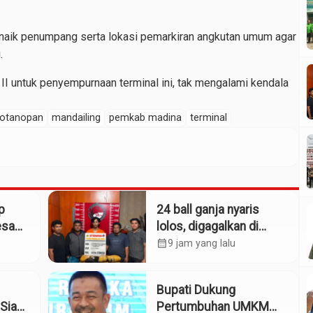
n naik penumpang serta lokasi pemarkiran angkutan umum agar
.
 II untuk penyempurnaan terminal ini, tak mengalami kendala
otanopan
mandailing
pemkab madina
terminal
p
24 ball ganja nyaris
esa
lolos, digagalkan di
Simpang Empat
calendar_month
9 jam yang lalu
alah
Panyabungan
Bupati Dukung
Siap
Pertumbuhan UMKM