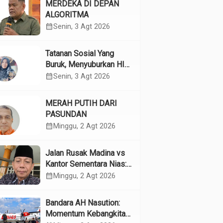
MERDEKA DI DEPAN
ALGORITMA
calendar_month
Senin, 3 Agt 2026
Tatanan Sosial Yang
Buruk, Menyuburkan HIV
Pada Remaja
calendar_month
Senin, 3 Agt 2026
MERAH PUTIH DARI
PASUNDAN
calendar_month
Minggu, 2 Agt 2026
Jalan Rusak Madina vs
Kantor Sementara Nias:
Kebijakan Pilih Kasih
calendar_month
Minggu, 2 Agt 2026
Gubsu
Bandara AH Nasution:
Momentum Kebangkitan