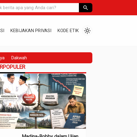
search
light_mode
SI
KEBIJAKAN PRIVASI
KODE ETIK
ya
Dakwah
ERPOPULER
Madina-Bobby dalam Ujian