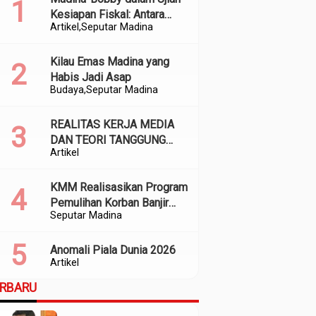
Kesiapan Fiskal: Antara
Artikel
Seputar Madina
Kedekatan Politik dan
Kualitas Perencanaan
Kilau Emas Madina yang
Habis Jadi Asap
Budaya
Seputar Madina
REALITAS KERJA MEDIA
DAN TEORI TANGGUNG
Artikel
JAWAB SOSIAL
KMM Realisasikan Program
Pemulihan Korban Banjir
Seputar Madina
dan Longsor di Kabupaten
Madina
Anomali Piala Dunia 2026
Artikel
ERBARU