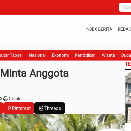
INDEX BERITA
REDAK
utar Tapsel
Nasional
Ekonomi
Pendidikan
Wisata
Buda
T
 Minta Anggota
print
23
Cetak
Pinterest
Threads