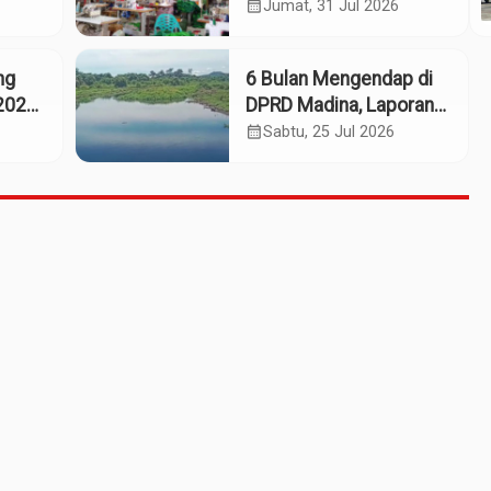
eng
Industri Budaya dan
calendar_month
Jumat, 31 Jul 2026
Ekonomi Daerah
ng
6 Bulan Mengendap di
2025:
DPRD Madina, Laporan
Dumas Dugaan
calendar_month
Sabtu, 25 Jul 2026
661
Pelanggaran PT Rendi
Tak Digubris