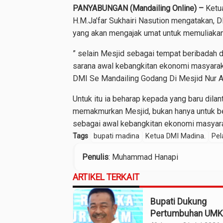
PANYABUNGAN (Mandailing Online) –
Ketua
H.M.Ja’far Sukhairi Nasution mengatakan,
yang akan mengajak umat untuk memuliaka
” selain Mesjid sebagai tempat beribadah d
sarana awal kebangkitan ekonomi masyaraka
DMI Se Mandailing Godang Di Mesjid Nur A
Untuk itu ia beharap kepada yang baru dilan
memakmurkan Mesjid, bukan hanya untuk ber
sebagai awal kebangkitan ekonomi masyaraka
Tags
bupati madina
Ketua DMI Madina.
Pel
Penulis
: Muhammad Hanapi
ARTIKEL TERKAIT
Bupati Dukung
Pertumbuhan UM