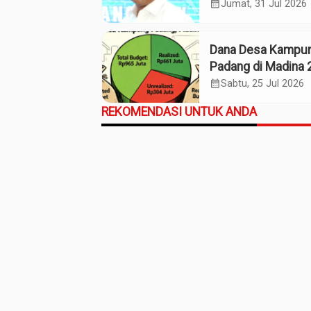
Termasuk Kampo
calendar_month
Jumat, 31 Jul 2026
Kaos Madina
Dana Desa Kampu
Padang di Madina 
Pagu Rp965 Juta,
calendar_month
Sabtu, 25 Jul 2026
Realisasi Baru Rp
REKOMENDASI UNTUK ANDA
Juta