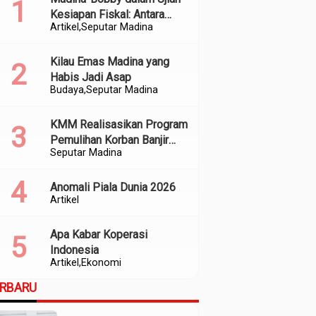
Kesiapan Fiskal: Antara
Artikel
Seputar Madina
Kedekatan Politik dan
Kualitas Perencanaan
Kilau Emas Madina yang
Habis Jadi Asap
Budaya
Seputar Madina
KMM Realisasikan Program
Pemulihan Korban Banjir
Seputar Madina
dan Longsor di Kabupaten
Madina
Anomali Piala Dunia 2026
Artikel
Apa Kabar Koperasi
Indonesia
Artikel
Ekonomi
ERBARU