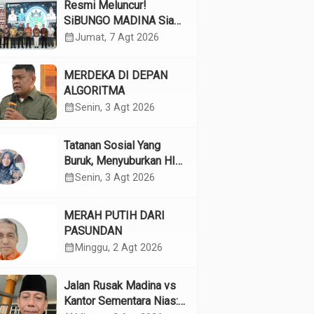
Resmi Meluncur!
SiBUNGO MADINA Siap
Optimalkan Pendapatan
calendar_month
Jumat, 7 Agt 2026
Daerah Madina
MERDEKA DI DEPAN
ALGORITMA
calendar_month
Senin, 3 Agt 2026
Tatanan Sosial Yang
Buruk, Menyuburkan HIV
Pada Remaja
calendar_month
Senin, 3 Agt 2026
MERAH PUTIH DARI
PASUNDAN
calendar_month
Minggu, 2 Agt 2026
Jalan Rusak Madina vs
Kantor Sementara Nias: