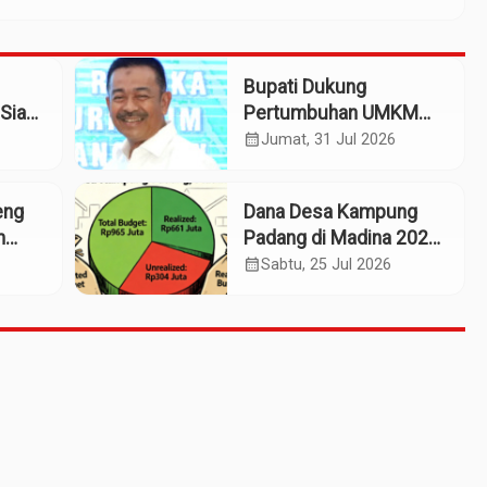
Bupati Dukung
Siap
Pertumbuhan UMKM
patan
Termasuk Kampoeng
calendar_month
Jumat, 31 Jul 2026
Kaos Madina
eng
Dana Desa Kampung
m
Padang di Madina 2025:
n
Pagu Rp965 Juta,
calendar_month
Sabtu, 25 Jul 2026
Realisasi Baru Rp661
Juta