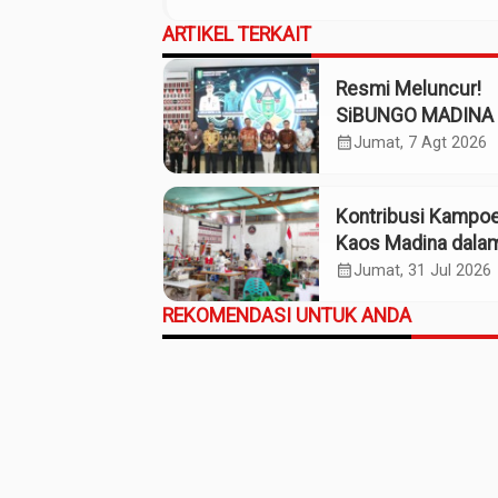
ARTIKEL TERKAIT
Resmi Meluncur!
SiBUNGO MADINA 
Optimalkan Penda
calendar_month
Jumat, 7 Agt 2026
Daerah Madina
Kontribusi Kampo
Kaos Madina dala
Industri Budaya da
calendar_month
Jumat, 31 Jul 2026
Ekonomi Daerah
REKOMENDASI UNTUK ANDA