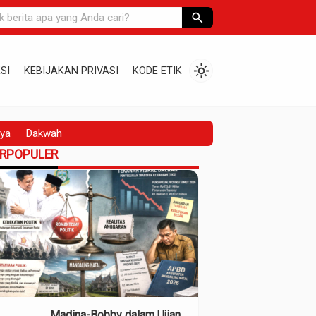
search
light_mode
SI
KEBIJAKAN PRIVASI
KODE ETIK
ya
Dakwah
ERPOPULER
Madina-Bobby dalam Ujian