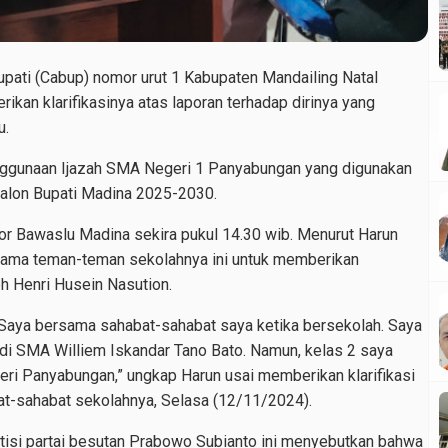
Bupati (Cabup) nomor urut 1 Kabupaten Mandailing Natal
kan klarifikasinya atas laporan terhadap dirinya yang
u.
penggunaan Ijazah SMA Negeri 1 Panyabungan yang digunakan
alon Bupati Madina 2025-2030.
tor Bawaslu Madina sekira pukul 14.30 wib. Menurut Harun
sama teman-teman sekolahnya ini untuk memberikan
leh Henri Husein Nasution.
. Saya bersama sahabat-sahabat saya ketika bersekolah. Saya
i SMA Williem Iskandar Tano Bato. Namun, kelas 2 saya
ri Panyabungan,” ungkap Harun usai memberikan klarifikasi
t-sahabat sekolahnya, Selasa (12/11/2024).
itisi partai besutan Prabowo Subianto ini menyebutkan bahwa