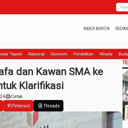
INDEX BERITA
REDAK
utar Tapsel
Nasional
Ekonomi
Pendidikan
Wisata
Buda
T
afa dan Kawan SMA ke
uk Klarifikasi
print
024
Cetak
Pinterest
Threads