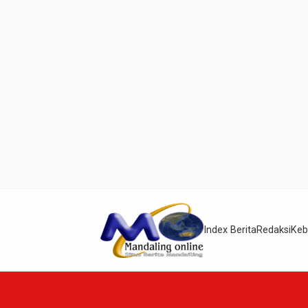
Index Berita
Redaksi
Keb