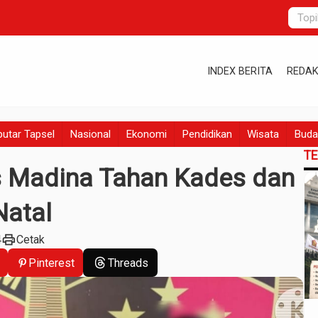
INDEX BERITA
REDAK
utar Tapsel
Nasional
Ekonomi
Pendidikan
Wisata
Buda
T
es Madina Tahan Kades dan
Natal
print
4
Cetak
Pinterest
Threads