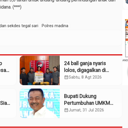
dana. (***)
dan sekdes tegal sari
Polres madina
p
24 ball ganja nyaris
esa
lolos, digagalkan di
Simpang Empat
calendar_month
Sabtu, 8 Agt 2026
alah
Panyabungan
Bupati Dukung
Siap
Pertumbuhan UMKM
patan
Termasuk Kampoeng
calendar_month
Jumat, 31 Jul 2026
Kaos Madina