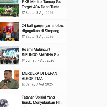
PKB Madina Tancap Gas!
Target 404 Desa Tuntas
Desember, “Pengurus
calendar_month
Sabtu, 8 Agt 2026
Kita Adalah Tokoh”
24 ball ganja nyaris lolos,
digagalkan di Simpang
Empat Panyabungan
calendar_month
Sabtu, 8 Agt 2026
Resmi Meluncur!
SiBUNGO MADINA Siap
Optimalkan Pendapatan
calendar_month
Jumat, 7 Agt 2026
Daerah Madina
MERDEKA DI DEPAN
ALGORITMA
calendar_month
Senin, 3 Agt 2026
Tatanan Sosial Yang
Buruk, Menyuburkan HIV