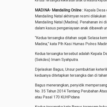
Ke dua Tersangka kekerasan anak di Madina Kepdes 
MADINA- Mandailing Online :
Kepala Desa d
Mandailing Natal akhirnyan resmi dilakukan
Mandailing Natal (Madina). Penahanan ini d
dalam kasus penganiayaan anak dibawah umu
“Kedua tersangka ditahan sejak Selasa kem
Madina,” kata Plh Kasi Humas Polres Madin
Kedua tersangka tersebut adalah Kepala De
(Sekdes) Imam Syahputra.
Dijelaskan Bagus, Unsur pembuktian keterli
keduanya ditetapkan tersangka dan di tahan
Bagus menerangkan, penyidik mempersangka
No. 35 Tahun 2014 Tentang Perubahan Atas
atau Pasal 170 KUHPidana
Kedua tersangka kata Bagus terancam huku