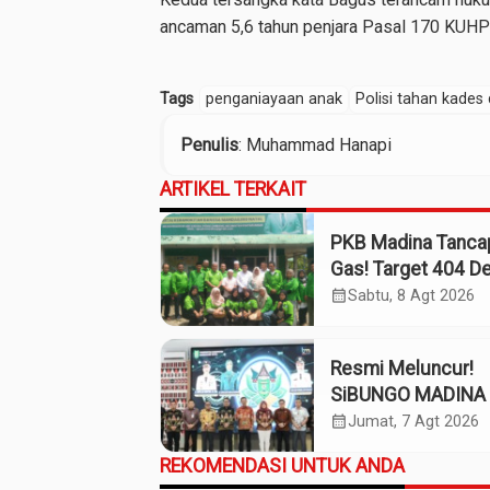
ancaman 5,6 tahun penjara Pasal 170 KUHPi
Tags
penganiayaan anak
Polisi tahan kades 
Penulis
: Muhammad Hanapi
ARTIKEL TERKAIT
PKB Madina Tanca
Gas! Target 404 D
Tuntas Desember,
calendar_month
Sabtu, 8 Agt 2026
“Pengurus Kita Ad
Tokoh”
Resmi Meluncur!
SiBUNGO MADINA 
Optimalkan Penda
calendar_month
Jumat, 7 Agt 2026
Daerah Madina
REKOMENDASI UNTUK ANDA