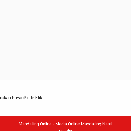
ijakan Privasi
Kode Etik
Mandailing Online - Media Online Mandailing Natal
Cmedia