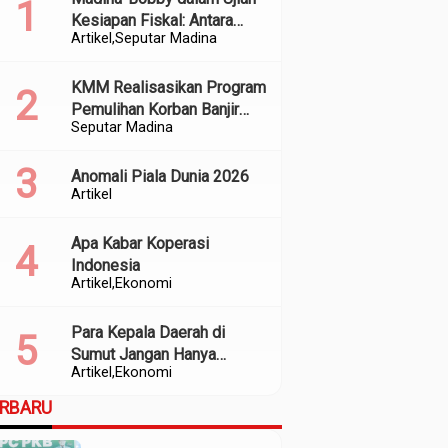
Kesiapan Fiskal: Antara
Artikel
Seputar Madina
Kedekatan Politik dan
Kualitas Perencanaan
KMM Realisasikan Program
Pemulihan Korban Banjir
Seputar Madina
dan Longsor di Kabupaten
Madina
Anomali Piala Dunia 2026
Artikel
Apa Kabar Koperasi
Indonesia
Artikel
Ekonomi
Para Kepala Daerah di
Sumut Jangan Hanya
Artikel
Ekonomi
Meratapi Minimnya Transfer
dari Pusat
ERBARU