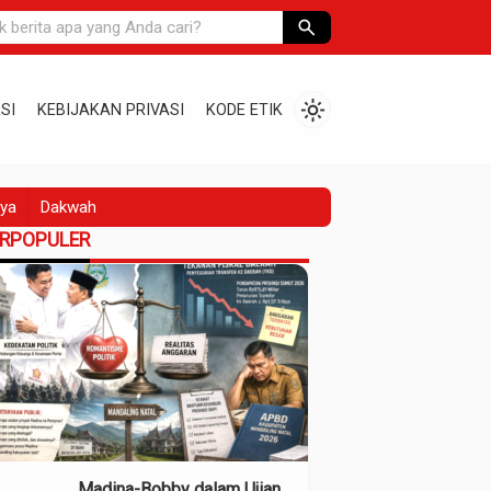
search
light_mode
SI
KEBIJAKAN PRIVASI
KODE ETIK
ya
Dakwah
ERPOPULER
Madina-Bobby dalam Ujian