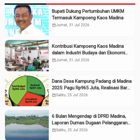
Bupati Dukung Pertumbuhan UMKM
Termasuk Kampoeng Kaos Madina
calendar_month
Jumat, 31 Jul 2026
Kontribusi Kampoeng Kaos Madina
dalam Industri Budaya dan Ekonomi
Daerah
calendar_month
Jumat, 31 Jul 2026
Dana Desa Kampung Padang di Madina
2025: Pagu Rp965 Juta, Realisasi Baru
Rp661 Juta
calendar_month
Sabtu, 25 Jul 2026
6 Bulan Mengendap di DPRD Madina,
Laporan Dumas Dugaan Pelanggaran
PT Rendi Tak Digubris
calendar_month
Sabtu, 25 Jul 2026