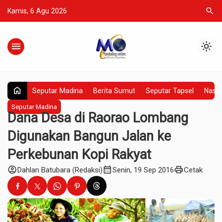
search
Kamis, 6 Agu 2026
menu
light_mode
home
Seputar Madina
Berita Sumut
Seputar Tapsel
Nasio
Seputar Madina
Dana Desa di Raorao Lombang
Digunakan Bangun Jalan ke
Perkebunan Kopi Rakyat
account_circle
calendar_month
print
Dahlan Batubara (Redaksi)
Senin, 19 Sep 2016
Cetak