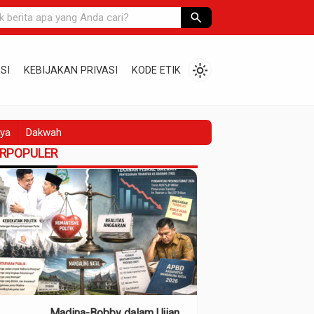
search
light_mode
SI
KEBIJAKAN PRIVASI
KODE ETIK
ya
Dakwah
ERPOPULER
Madina-Bobby dalam Ujian