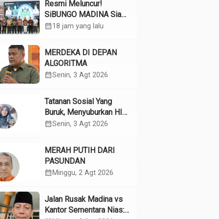
Resmi Meluncur!
SiBUNGO MADINA Siap
Optimalkan Pendapatan
calendar_month
18 jam yang lalu
Daerah Madina
MERDEKA DI DEPAN
ALGORITMA
calendar_month
Senin, 3 Agt 2026
Tatanan Sosial Yang
Buruk, Menyuburkan HIV
Pada Remaja
calendar_month
Senin, 3 Agt 2026
MERAH PUTIH DARI
PASUNDAN
calendar_month
Minggu, 2 Agt 2026
Jalan Rusak Madina vs
Kantor Sementara Nias: