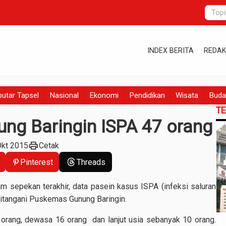
INDEX BERITA
REDAK
utar Tapsel
Nasional
Ekonomi
Pendidikan
Wisata
Buda
T
ng Baringin ISPA 47 orang
print
Okt 2015
Cetak
Pinterest
Threads
m sepekan terakhir, data pasein kasus ISPA (infeksi saluran
ditangani Puskemas Gunung Baringin.
 orang, dewasa 16 orang dan lanjut usia sebanyak 10 orang.