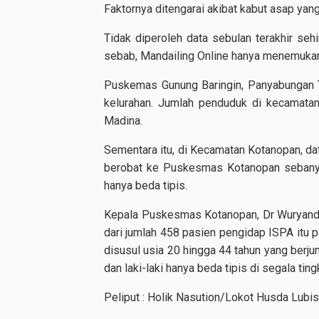
Faktornya ditengarai akibat kabut asap yan
Tidak diperoleh data sebulan terakhir seh
sebab, Mandailing Online hanya menemukan 
Puskemas Gunung Baringin, Panyabungan 
kelurahan. Jumlah penduduk di kecamatan
Madina.
Sementara itu, di Kecamatan Kotanopan, d
berobat ke Puskesmas Kotanopan sebanyak
hanya beda tipis.
Kepala Puskesmas Kotanopan, Dr Wuryanda
dari jumlah 458 pasien pengidap ISPA itu p
disusul usia 20 hingga 44 tahun yang berju
dan laki-laki hanya beda tipis di segala ting
Peliput : Holik Nasution/Lokot Husda Lubis