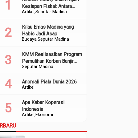
Kesiapan Fiskal: Antara
Artikel
Seputar Madina
Kedekatan Politik dan
Kualitas Perencanaan
Kilau Emas Madina yang
Habis Jadi Asap
Budaya
Seputar Madina
KMM Realisasikan Program
Pemulihan Korban Banjir
Seputar Madina
dan Longsor di Kabupaten
Madina
Anomali Piala Dunia 2026
Artikel
Apa Kabar Koperasi
Indonesia
Artikel
Ekonomi
ERBARU