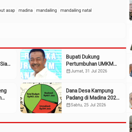
ut asap
madina
mandailing
mandailing natal
Bupati Dukung
Siap
Pertumbuhan UMKM
patan
Termasuk Kampoeng
calendar_month
Jumat, 31 Jul 2026
Kaos Madina
eng
Dana Desa Kampung
m
Padang di Madina 2025:
n
Pagu Rp965 Juta,
calendar_month
Sabtu, 25 Jul 2026
Realisasi Baru Rp661
Juta