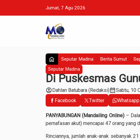
Jumat, 7 Agu 2026
home
Seputar Madina
Berita Sumut
Sep
Seputar Madina
Di Puskesmas Gunu
account_circle
calendar_month
Dahlan Batubara (Redaksi)
Sabtu, 10 
Facebook
Twitter
Whatsapp
PANYABUNGAN (Mandailing Online)
– Dala
pernafasan akut) mencapai 47 orang yang 
Rinciannya, jumlah anak-anak sebanyak 21