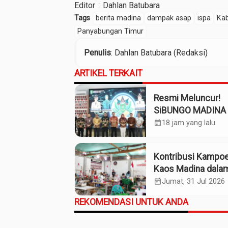
Editor : Dahlan Batubara
Tags
berita madina
dampak asap
ispa
Kab
Panyabungan Timur
Penulis
: Dahlan Batubara (Redaksi)
ARTIKEL TERKAIT
Resmi Meluncur!
SiBUNGO MADINA 
Optimalkan Penda
calendar_month
18 jam yang lalu
Daerah Madina
Kontribusi Kampo
Kaos Madina dala
Industri Budaya da
calendar_month
Jumat, 31 Jul 2026
Ekonomi Daerah
REKOMENDASI UNTUK ANDA