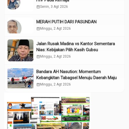
HIV Pada Remaja
calendar_month
Senin, 3 Agt 2026
MERAH PUTIH DARI PASUNDAN
calendar_month
Minggu, 2 Agt 2026
Jalan Rusak Madina vs Kantor Sementara
Nias: Kebijakan Pilih Kasih Gubsu
calendar_month
Minggu, 2 Agt 2026
Bandara AH Nasution: Momentum
Kebangkitan Tabagsel Menuju Daerah Maju
calendar_month
Minggu, 2 Agt 2026