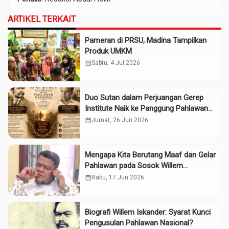
ARTIKEL TERKAIT
Pameran di PRSU, Madina Tampilkan
Produk UMKM
calendar_month
Sabtu, 4 Jul 2026
Duo Sutan dalam Perjuangan Gerep
Institute Naik ke Panggung Pahlawan
Nasional
calendar_month
Jumat, 26 Jun 2026
Mengapa Kita Berutang Maaf dan Gelar
Pahlawan pada Sosok Willem
Iskander?
calendar_month
Rabu, 17 Jun 2026
Biografi Willem Iskander: Syarat Kunci
Pengusulan Pahlawan Nasional?