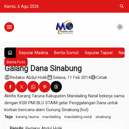
search
Kamis, 6 Agu 2026
menu
light_mode
home
Seputar Madina
Berita Sumut
Seputar Tapsel
Nasio
Berita Foto
Galang Dana Sinabung
account_circle
calendar_month
print
Redaksi Abdul Holik
Selasa, 11 Feb 2014
Cetak
Aktifis Karang Taruna Kabupaten Mandailing Natal bekerja sama
dengan KSR PMI BLU STAIM gelar Penggalangan Dana untuk
korban bencana alam Gunung Sinabung.(hol)
Tags
karang taurna
mandailing
mandailing natal
sinabung
Penulis
: Redaksi Abdul Holik