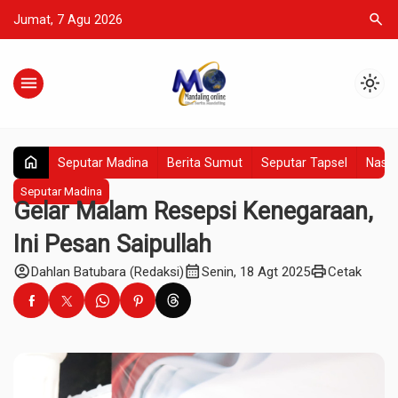
search
Jumat, 7 Agu 2026
menu
light_mode
home
Seputar Madina
Berita Sumut
Seputar Tapsel
Nasio
Seputar Madina
Gelar Malam Resepsi Kenegaraan,
Ini Pesan Saipullah
account_circle
calendar_month
print
Dahlan Batubara (Redaksi)
Senin, 18 Agt 2025
Cetak