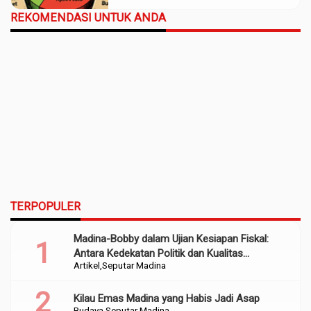
REKOMENDASI UNTUK ANDA
TERPOPULER
Madina-Bobby dalam Ujian Kesiapan Fiskal:
Antara Kedekatan Politik dan Kualitas
Artikel
Seputar Madina
Perencanaan
Kilau Emas Madina yang Habis Jadi Asap
Budaya
Seputar Madina