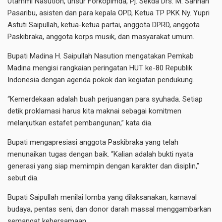
Utammi Nasution, unsur Forkopimda, Pj. Sekda Drs. M. Sahnan
Pasaribu, asisten dan para kepala OPD, Ketua TP PKK Ny. Yupri
Astuti Saipullah, ketua-ketua partai, anggota DPRD, anggota
Paskibraka, anggota korps musik, dan masyarakat umum.
Bupati Madina H. Saipullah Nasution mengatakan Pemkab
Madina mengisi rangkaian peringatan HUT ke-80 Republik
Indonesia dengan agenda pokok dan kegiatan pendukung.
“Kemerdekaan adalah buah perjuangan para syuhada. Setiap
detik proklamasi harus kita maknai sebagai komitmen
melanjutkan estafet pembangunan,” kata dia.
Bupati mengapresiasi anggota Paskibraka yang telah
menunaikan tugas dengan baik. “Kalian adalah bukti nyata
generasi yang siap memimpin dengan karakter dan disiplin,”
sebut dia.
Bupati Saipullah menilai lomba yang dilaksanakan, karnaval
budaya, pentas seni, dan donor darah massal menggambarkan
semangat kebersamaan.