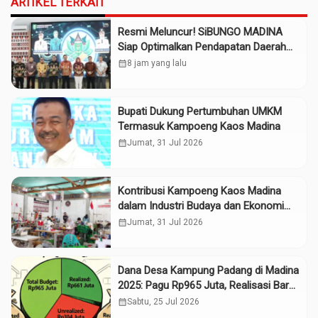
ARTIKEL TERKAIT
Resmi Meluncur! SiBUNGO MADINA
Siap Optimalkan Pendapatan Daerah
Madina
calendar_month
8 jam yang lalu
Bupati Dukung Pertumbuhan UMKM
Termasuk Kampoeng Kaos Madina
calendar_month
Jumat, 31 Jul 2026
Kontribusi Kampoeng Kaos Madina
dalam Industri Budaya dan Ekonomi
Daerah
calendar_month
Jumat, 31 Jul 2026
Dana Desa Kampung Padang di Madina
2025: Pagu Rp965 Juta, Realisasi Baru
Rp661 Juta
calendar_month
Sabtu, 25 Jul 2026