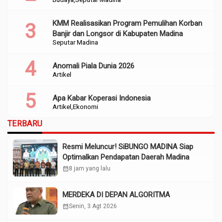
KMM Realisasikan Program Pemulihan Korban
Banjir dan Longsor di Kabupaten Madina
Seputar Madina
Anomali Piala Dunia 2026
Artikel
Apa Kabar Koperasi Indonesia
Artikel
Ekonomi
TERBARU
Resmi Meluncur! SiBUNGO MADINA Siap
Optimalkan Pendapatan Daerah Madina
calendar_month
8 jam yang lalu
MERDEKA DI DEPAN ALGORITMA
calendar_month
Senin, 3 Agt 2026