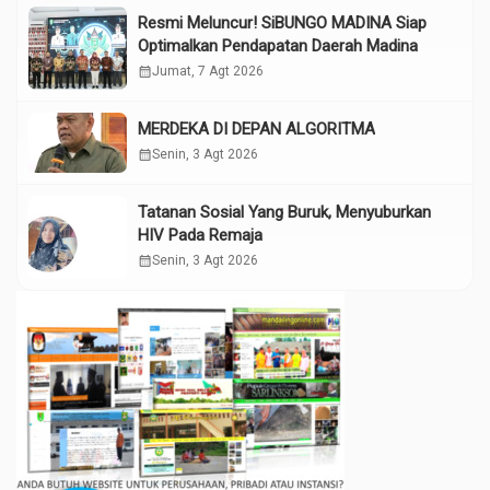
Resmi Meluncur! SiBUNGO MADINA Siap
Optimalkan Pendapatan Daerah Madina
calendar_month
Jumat, 7 Agt 2026
MERDEKA DI DEPAN ALGORITMA
calendar_month
Senin, 3 Agt 2026
Tatanan Sosial Yang Buruk, Menyuburkan
HIV Pada Remaja
calendar_month
Senin, 3 Agt 2026