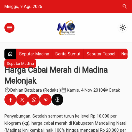
search
Minggu, 9 Agu 2026
menu
light_mode
home
Seputar Madina
Berita Sumut
Seputar Tapsel
Nasio
Seputar Madina
Harga Cabai Merah di Madina
Melonjak
account_circle
calendar_month
print
Dahlan Batubara (Redaksi)
Kamis, 4 Nov 2010
Cetak
Panyabungan. Setelah sempat turun ke level Rp 10.000 per
kilogram (kg), harga cabai merah di Kabupaten Mandailing Natal
(Madina) kini kembali naik 100% hingga mencapai Rp 20.000 per