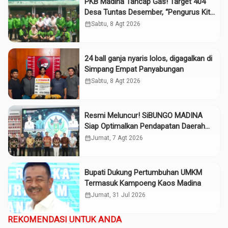
PKB Madina Tancap Gas! Target 404
Desa Tuntas Desember, “Pengurus Kita
Adalah Tokoh”
calendar_month
Sabtu, 8 Agt 2026
24 ball ganja nyaris lolos, digagalkan di
Simpang Empat Panyabungan
calendar_month
Sabtu, 8 Agt 2026
Resmi Meluncur! SiBUNGO MADINA
Siap Optimalkan Pendapatan Daerah
Madina
calendar_month
Jumat, 7 Agt 2026
Bupati Dukung Pertumbuhan UMKM
Termasuk Kampoeng Kaos Madina
calendar_month
Jumat, 31 Jul 2026
REKOMENDASI UNTUK ANDA