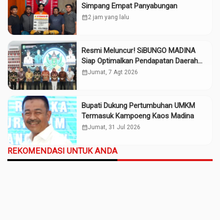
Simpang Empat Panyabungan
calendar_month
2 jam yang lalu
Resmi Meluncur! SiBUNGO MADINA
Siap Optimalkan Pendapatan Daerah
Madina
calendar_month
Jumat, 7 Agt 2026
Bupati Dukung Pertumbuhan UMKM
Termasuk Kampoeng Kaos Madina
calendar_month
Jumat, 31 Jul 2026
REKOMENDASI UNTUK ANDA