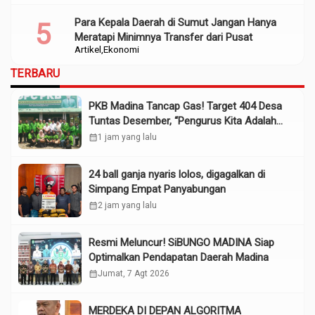
Para Kepala Daerah di Sumut Jangan Hanya
Meratapi Minimnya Transfer dari Pusat
Artikel
Ekonomi
TERBARU
PKB Madina Tancap Gas! Target 404 Desa
Tuntas Desember, “Pengurus Kita Adalah
Tokoh”
calendar_month
1 jam yang lalu
24 ball ganja nyaris lolos, digagalkan di
Simpang Empat Panyabungan
calendar_month
2 jam yang lalu
Resmi Meluncur! SiBUNGO MADINA Siap
Optimalkan Pendapatan Daerah Madina
calendar_month
Jumat, 7 Agt 2026
MERDEKA DI DEPAN ALGORITMA