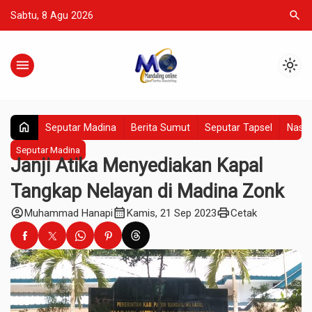
search
Sabtu, 8 Agu 2026
menu
light_mode
home
Seputar Madina
Berita Sumut
Seputar Tapsel
Nasio
Seputar Madina
Janji Atika Menyediakan Kapal
Tangkap Nelayan di Madina Zonk
account_circle
calendar_month
print
Muhammad Hanapi
Kamis, 21 Sep 2023
Cetak