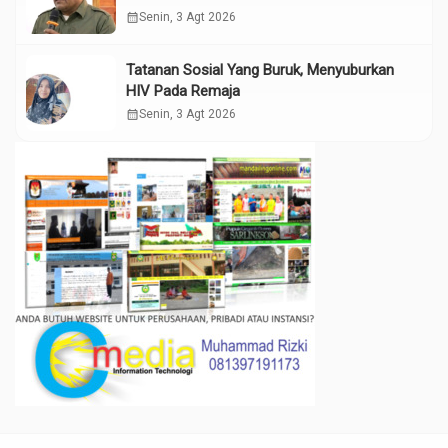
calendar_month
Senin, 3 Agt 2026
Tatanan Sosial Yang Buruk, Menyuburkan
HIV Pada Remaja
calendar_month
Senin, 3 Agt 2026