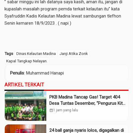
” sabar minggu ini lah datanya saya kasih, aman itu, jangan di
kupaslah masalah program pemda terkait kelautan itu” kata
Syafruddin Kadis Kelautan Madina lewat sambungan tlefhon
Senin kemaren 18/9/2023 . ( napi )
Tags
Dinas Kelautan Madina
Janji Atika Zonk
Kapal Tangkap Nelayan.
Penulis
: Muhammad Hanapi
ARTIKEL TERKAIT
PKB Madina Tancap Gas! Target 404
Desa Tuntas Desember, “Pengurus Kita
Adalah Tokoh”
calendar_month
1 jam yang lalu
24 ball ganja nyaris lolos, digagalkan di