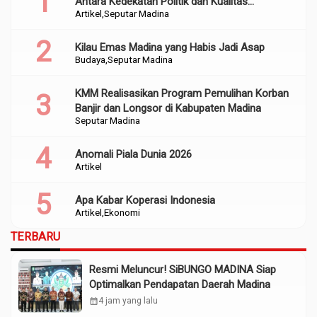
Antara Kedekatan Politik dan Kualitas
Artikel
Seputar Madina
Perencanaan
Kilau Emas Madina yang Habis Jadi Asap
Budaya
Seputar Madina
KMM Realisasikan Program Pemulihan Korban
Banjir dan Longsor di Kabupaten Madina
Seputar Madina
Anomali Piala Dunia 2026
Artikel
Apa Kabar Koperasi Indonesia
Artikel
Ekonomi
TERBARU
Resmi Meluncur! SiBUNGO MADINA Siap
Optimalkan Pendapatan Daerah Madina
calendar_month
4 jam yang lalu