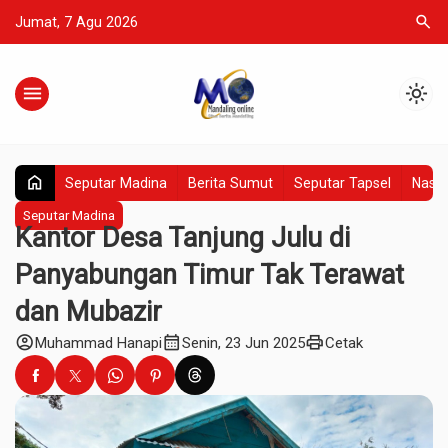
search
Jumat, 7 Agu 2026
menu
light_mode
home
Seputar Madina
Berita Sumut
Seputar Tapsel
Nasio
Seputar Madina
Kantor Desa Tanjung Julu di
Panyabungan Timur Tak Terawat
dan Mubazir
account_circle
calendar_month
print
Muhammad Hanapi
Senin, 23 Jun 2025
Cetak