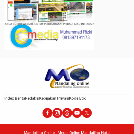
Index Berita
Redaksi
Kebijakan Privasi
Kode Etik
Mandailing Online - Media Online Mandailing Natal