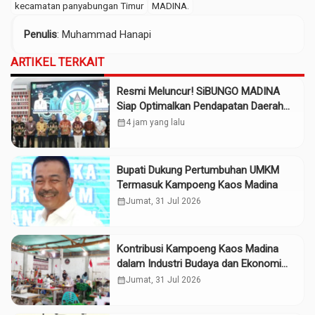
kecamatan panyabungan Timur
MADINA.
Penulis
: Muhammad Hanapi
ARTIKEL TERKAIT
Resmi Meluncur! SiBUNGO MADINA
Siap Optimalkan Pendapatan Daerah
Madina
calendar_month
4 jam yang lalu
Bupati Dukung Pertumbuhan UMKM
Termasuk Kampoeng Kaos Madina
calendar_month
Jumat, 31 Jul 2026
Kontribusi Kampoeng Kaos Madina
dalam Industri Budaya dan Ekonomi
Daerah
calendar_month
Jumat, 31 Jul 2026