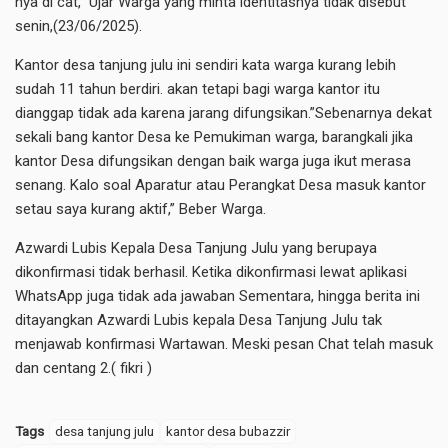
nya di cat,” Ujar Warga yang minta identitasnya tidak disebut
senin,(23/06/2025).
Kantor desa tanjung julu ini sendiri kata warga kurang lebih
sudah 11 tahun berdiri. akan tetapi bagi warga kantor itu
dianggap tidak ada karena jarang difungsikan.”Sebenarnya dekat
sekali bang kantor Desa ke Pemukiman warga, barangkali jika
kantor Desa difungsikan dengan baik warga juga ikut merasa
senang. Kalo soal Aparatur atau Perangkat Desa masuk kantor
setau saya kurang aktif,” Beber Warga.
Azwardi Lubis Kepala Desa Tanjung Julu yang berupaya
dikonfirmasi tidak berhasil. Ketika dikonfirmasi lewat aplikasi
WhatsApp juga tidak ada jawaban Sementara, hingga berita ini
ditayangkan Azwardi Lubis kepala Desa Tanjung Julu tak
menjawab konfirmasi Wartawan. Meski pesan Chat telah masuk
dan centang 2.( fikri )
Tags
desa tanjung julu
kantor desa bubazzir