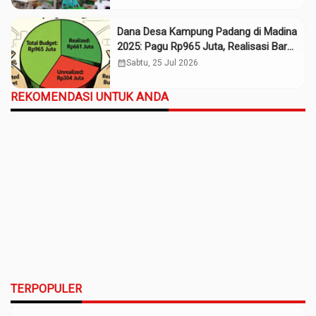
Dana Desa Kampung Padang di Madina
2025: Pagu Rp965 Juta, Realisasi Baru
Rp661 Juta
calendar_month
Sabtu, 25 Jul 2026
REKOMENDASI UNTUK ANDA
TERPOPULER