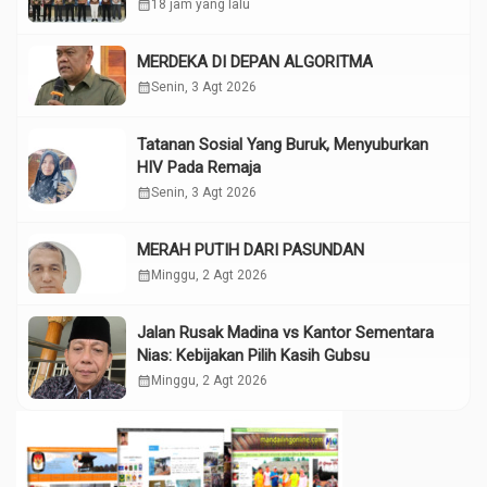
calendar_month
18 jam yang lalu
MERDEKA DI DEPAN ALGORITMA
calendar_month
Senin, 3 Agt 2026
Tatanan Sosial Yang Buruk, Menyuburkan
HIV Pada Remaja
calendar_month
Senin, 3 Agt 2026
MERAH PUTIH DARI PASUNDAN
calendar_month
Minggu, 2 Agt 2026
Jalan Rusak Madina vs Kantor Sementara
Nias: Kebijakan Pilih Kasih Gubsu
calendar_month
Minggu, 2 Agt 2026