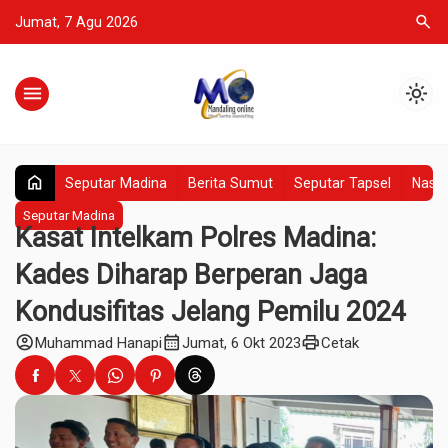
search
Jumat, 7 Agu 2026
menu
light_mode
home
Seputar Madina
Berita Sumut
Seputar Tapsel
Nasio
Seputar Madina
Kasat Intelkam Polres Madina:
Kades Diharap Berperan Jaga
Kondusifitas Jelang Pemilu 2024
account_circle
calendar_month
print
Muhammad Hanapi
Jumat, 6 Okt 2023
Cetak