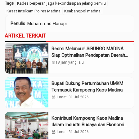
Tags
Kades berperan jaga kekondusipan jelang pemilu
Kasat Intelkam Polres Madina
Keabangpol madina.
Penulis
: Muhammad Hanapi
ARTIKEL TERKAIT
Resmi Meluncur! SiBUNGO MADINA
Siap Optimalkan Pendapatan Daerah
Madina
calendar_month
18 jam yang lalu
Bupati Dukung Pertumbuhan UMKM
Termasuk Kampoeng Kaos Madina
calendar_month
Jumat, 31 Jul 2026
Kontribusi Kampoeng Kaos Madina
dalam Industri Budaya dan Ekonomi
Daerah
calendar_month
Jumat, 31 Jul 2026