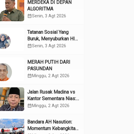
MERDEKA DI DEPAN
ALGORITMA
calendar_month
Senin, 3 Agt 2026
Tatanan Sosial Yang
Buruk, Menyuburkan HIV
Pada Remaja
calendar_month
Senin, 3 Agt 2026
MERAH PUTIH DARI
PASUNDAN
calendar_month
Minggu, 2 Agt 2026
Jalan Rusak Madina vs
Kantor Sementara Nias:
Kebijakan Pilih Kasih
calendar_month
Minggu, 2 Agt 2026
Gubsu
Bandara AH Nasution:
Momentum Kebangkitan