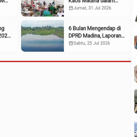
KM
Kaos Madina dalam
eng
Industri Budaya dan
calendar_month
Jumat, 31 Jul 2026
Ekonomi Daerah
ng
6 Bulan Mengendap di
2025:
DPRD Madina, Laporan
Dumas Dugaan
calendar_month
Sabtu, 25 Jul 2026
661
Pelanggaran PT Rendi
Tak Digubris