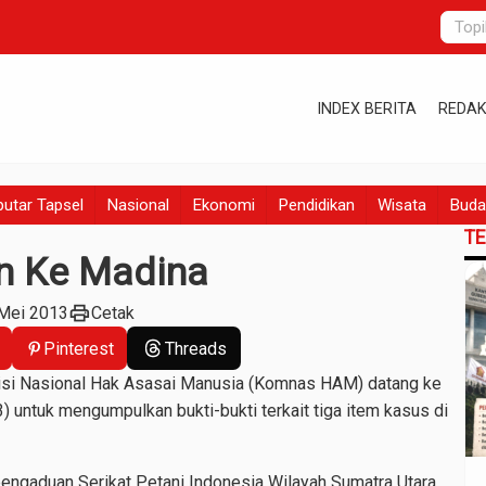
INDEX BERITA
REDAK
utar Tapsel
Nasional
Ekonomi
Pendidikan
Wisata
Buda
T
n Ke Madina
print
 Mei 2013
Cetak
Pinterest
Threads
si Nasional Hak Asasai Manusia (Komnas HAM) datang ke
 untuk mengumpulkan bukti-bukti terkait tiga item kasus di
t pengaduan Serikat Petani Indonesia Wilayah Sumatra Utara