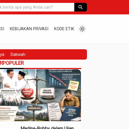
search
light_mode
SI
KEBIJAKAN PRIVASI
KODE ETIK
ya
Dakwah
ERPOPULER
Madina-Bobby dalam Ujian