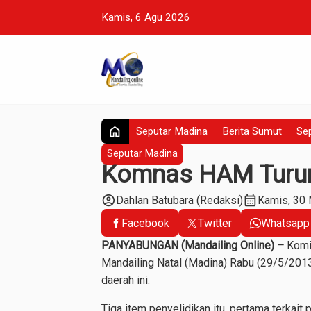
Kamis, 6 Agu 2026
home
Seputar Madina
Berita Sumut
Sep
Seputar Madina
Komnas HAM Turu
account_circle
calendar_month
Dahlan Batubara (Redaksi)
Kamis, 30
Facebook
Twitter
Whatsapp
PANYABUNGAN (Mandailing Online) –
Komi
Mandailing Natal (Madina) Rabu (29/5/2013)
daerah ini.
Tiga item penyelidikan itu, pertama terkai