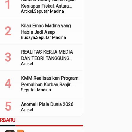
Kesiapan Fiskal: Antara
Artikel
Seputar Madina
Kedekatan Politik dan
Kualitas Perencanaan
Kilau Emas Madina yang
Habis Jadi Asap
Budaya
Seputar Madina
REALITAS KERJA MEDIA
DAN TEORI TANGGUNG
Artikel
JAWAB SOSIAL
KMM Realisasikan Program
Pemulihan Korban Banjir
Seputar Madina
dan Longsor di Kabupaten
Madina
Anomali Piala Dunia 2026
Artikel
ERBARU