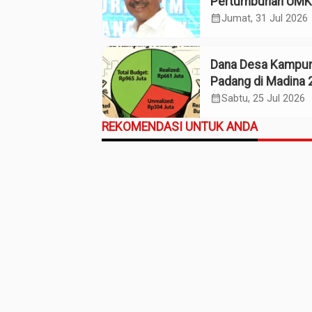
Pertumbuhan UM
Termasuk Kampo
calendar_month
Jumat, 31 Jul 2026
Kaos Madina
Dana Desa Kampu
Padang di Madina 
Pagu Rp965 Juta,
calendar_month
Sabtu, 25 Jul 2026
Realisasi Baru Rp
REKOMENDASI UNTUK ANDA
Juta