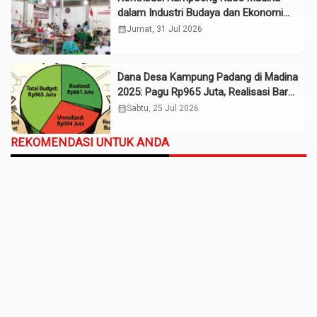
dalam Industri Budaya dan Ekonomi
Daerah
calendar_month
Jumat, 31 Jul 2026
Dana Desa Kampung Padang di Madina
2025: Pagu Rp965 Juta, Realisasi Baru
Rp661 Juta
calendar_month
Sabtu, 25 Jul 2026
REKOMENDASI UNTUK ANDA