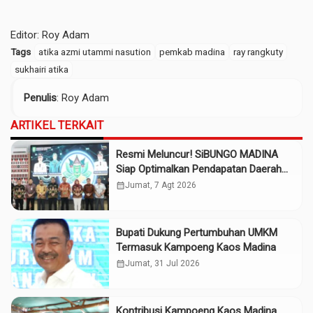
Editor: Roy Adam
Tags
atika azmi utammi nasution
pemkab madina
ray rangkuty
sukhairi atika
Penulis
: Roy Adam
ARTIKEL TERKAIT
Resmi Meluncur! SiBUNGO MADINA
Siap Optimalkan Pendapatan Daerah
Madina
calendar_month
Jumat, 7 Agt 2026
Bupati Dukung Pertumbuhan UMKM
Termasuk Kampoeng Kaos Madina
calendar_month
Jumat, 31 Jul 2026
Kontribusi Kampoeng Kaos Madina