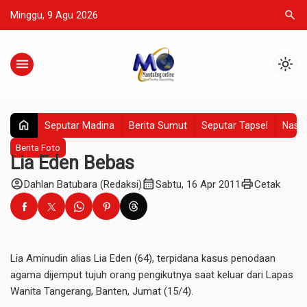
search
Minggu, 9 Agu 2026
menu
light_mode
home
Seputar Madina
Berita Sumut
Seputar Tapsel
Nasio
Berita Foto
Lia Eden Bebas
account_circle
calendar_month
print
Dahlan Batubara (Redaksi)
Sabtu, 16 Apr 2011
Cetak
Lia Aminudin alias Lia Eden (64), terpidana kasus penodaan
agama dijemput tujuh orang pengikutnya saat keluar dari Lapas
Wanita Tangerang, Banten, Jumat (15/4).