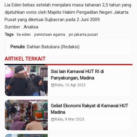
Lia Eden bebas setelah menjalani masa tahanan 2,5 tahun yang
dijatuhkan vonis oleh Majelis Hakim Pengadilan Negeri Jakarta
Pusat yang diketuai Sujbacran pada 2 Juni 2009.
Sumber :
Analisa
Tags
lia eden
penistaan agama
pn jakarta pusat
Penulis
: Dahlan Batubara (Redaksi)
ARTIKEL TERKAIT
Sisi lain Karnaval HUT RI di
Panyabungan, Madina
calendar_month
Rabu, 16 Agt 2023
Geliat Ekonomi Rakyat di Karnaval HUT
Madina
calendar_month
Rabu, 8 Mar 2023