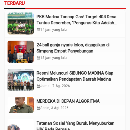
TERBARU
PKB Madina Tancap Gas! Target 404 Desa
Tuntas Desember, “Pengurus Kita Adalah
Tokoh”
calendar_month
14 jam yang lalu
24 ball ganja nyaris lolos, digagalkan di
Simpang Empat Panyabungan
calendar_month
15 jam yang lalu
Resmi Meluncur! SiBUNGO MADINA Siap
Optimalkan Pendapatan Daerah Madina
calendar_month
Jumat, 7 Agt 2026
MERDEKA DI DEPAN ALGORITMA
calendar_month
Senin, 3 Agt 2026
Tatanan Sosial Yang Buruk, Menyuburkan
HIV Pada Remaja