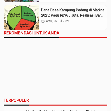
Dana Desa Kampung Padang di Madina
2025: Pagu Rp965 Juta, Realisasi Baru
Rp661 Juta
calendar_month
Sabtu, 25 Jul 2026
REKOMENDASI UNTUK ANDA
TERPOPULER