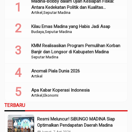
Madina-Bobby dalam Ujian Kesiapan Fiskal:
Antara Kedekatan Politik dan Kualitas
Artikel
Seputar Madina
Perencanaan
Kilau Emas Madina yang Habis Jadi Asap
Budaya
Seputar Madina
KMM Realisasikan Program Pemulihan Korban
Banjir dan Longsor di Kabupaten Madina
Seputar Madina
Anomali Piala Dunia 2026
Artikel
Apa Kabar Koperasi Indonesia
Artikel
Ekonomi
TERBARU
Resmi Meluncur! SiBUNGO MADINA Siap
Optimalkan Pendapatan Daerah Madina
calendar_month
Jumat, 7 Agt 2026