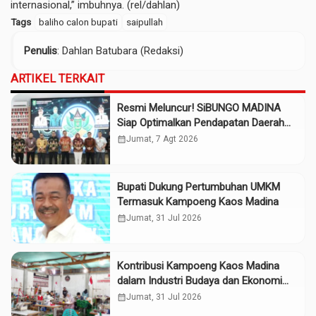
internasional,” imbuhnya. (rel/dahlan)
Tags
baliho calon bupati
saipullah
Penulis
: Dahlan Batubara (Redaksi)
ARTIKEL TERKAIT
Resmi Meluncur! SiBUNGO MADINA
Siap Optimalkan Pendapatan Daerah
Madina
calendar_month
Jumat, 7 Agt 2026
Bupati Dukung Pertumbuhan UMKM
Termasuk Kampoeng Kaos Madina
calendar_month
Jumat, 31 Jul 2026
Kontribusi Kampoeng Kaos Madina
dalam Industri Budaya dan Ekonomi
Daerah
calendar_month
Jumat, 31 Jul 2026