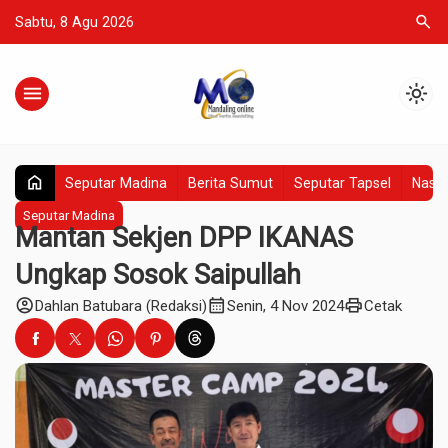
search
Sabtu, 8 Agu 2026
menu
light_mode
home
Seputar Madina
Berita Sumut
Seputar Tapsel
Nasio
Seputar Madina
Mantan Sekjen DPP IKANAS
Ungkap Sosok Saipullah
account_circle
calendar_month
print
Dahlan Batubara (Redaksi)
Senin, 4 Nov 2024
Cetak