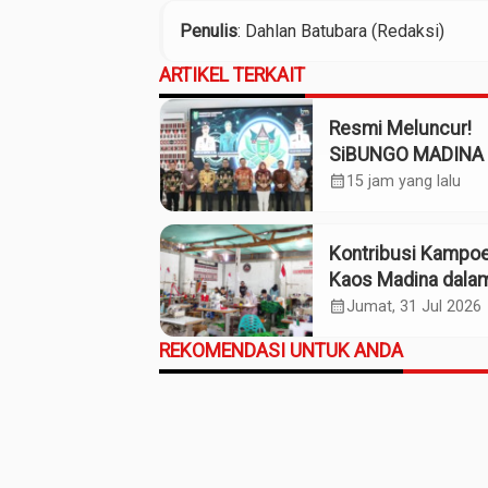
Penulis
: Dahlan Batubara (Redaksi)
ARTIKEL TERKAIT
Resmi Meluncur!
SiBUNGO MADINA 
Optimalkan Penda
calendar_month
15 jam yang lalu
Daerah Madina
Kontribusi Kampo
Kaos Madina dala
Industri Budaya da
calendar_month
Jumat, 31 Jul 2026
Ekonomi Daerah
REKOMENDASI UNTUK ANDA