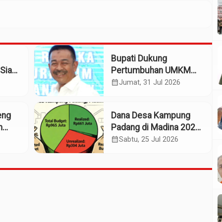
Bupati Dukung
Siap
Pertumbuhan UMKM
patan
Termasuk Kampoeng
calendar_month
Jumat, 31 Jul 2026
Kaos Madina
eng
Dana Desa Kampung
m
Padang di Madina 2025:
n
Pagu Rp965 Juta,
calendar_month
Sabtu, 25 Jul 2026
Realisasi Baru Rp661
Juta