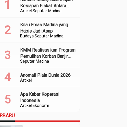
Kesiapan Fiskal: Antara
Artikel
Seputar Madina
Kedekatan Politik dan
Kualitas Perencanaan
Kilau Emas Madina yang
Habis Jadi Asap
Budaya
Seputar Madina
KMM Realisasikan Program
Pemulihan Korban Banjir
Seputar Madina
dan Longsor di Kabupaten
Madina
Anomali Piala Dunia 2026
Artikel
Apa Kabar Koperasi
Indonesia
Artikel
Ekonomi
ERBARU