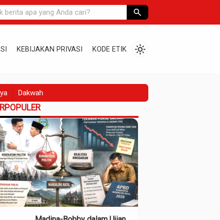
search
light_mode
SI
KEBIJAKAN PRIVASI
KODE ETIK
ya
Dakwah
ERPOPULER
Madina-Bobby dalam Ujian