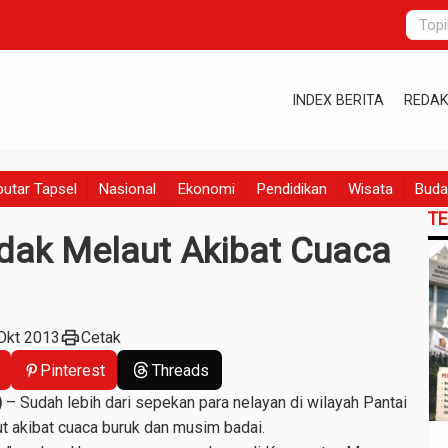
INDEX BERITA
REDAK
utar Tapsel
Nasional
Ekonomi
Pendidikan
Wisata
Buda
T
dak Melaut Akibat Cuaca
print
Okt 2013
Cetak
Pinterest
Threads
)
– Sudah lebih dari sepekan para nelayan di wilayah Pantai
ut akibat cuaca buruk dan musim badai.