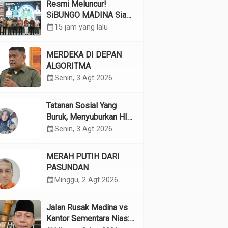
Resmi Meluncur!
SiBUNGO MADINA Siap
Optimalkan Pendapatan
calendar_month
15 jam yang lalu
Daerah Madina
MERDEKA DI DEPAN
ALGORITMA
calendar_month
Senin, 3 Agt 2026
Tatanan Sosial Yang
Buruk, Menyuburkan HIV
Pada Remaja
calendar_month
Senin, 3 Agt 2026
MERAH PUTIH DARI
PASUNDAN
calendar_month
Minggu, 2 Agt 2026
Jalan Rusak Madina vs
Kantor Sementara Nias: