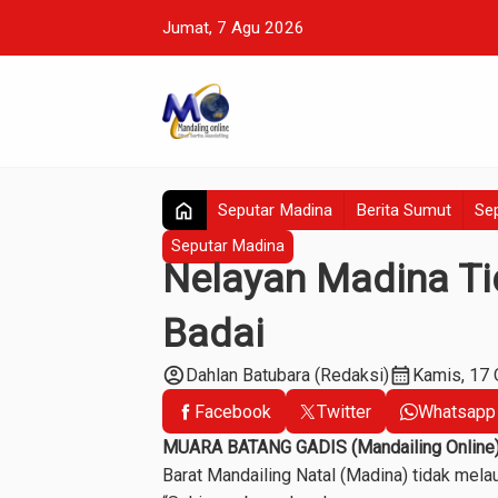
Jumat, 7 Agu 2026
home
Seputar Madina
Berita Sumut
Sep
Seputar Madina
Nelayan Madina Ti
Badai
account_circle
calendar_month
Dahlan Batubara (Redaksi)
Kamis, 17 
Facebook
Twitter
Whatsapp
MUARA BATANG GADIS (Mandailing Online
Barat Mandailing Natal (Madina) tidak mela