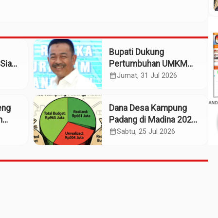
Bupati Dukung
Siap
Pertumbuhan UMKM
patan
Termasuk Kampoeng
calendar_month
Jumat, 31 Jul 2026
Kaos Madina
eng
Dana Desa Kampung
m
Padang di Madina 2025:
n
Pagu Rp965 Juta,
calendar_month
Sabtu, 25 Jul 2026
Realisasi Baru Rp661
Juta