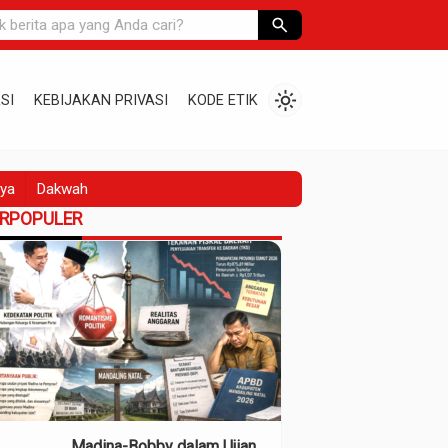
search
light_mode
SI
KEBIJAKAN PRIVASI
KODE ETIK
ya
Dakwah
ERPOPULER
Madina-Bobby dalam Ujian