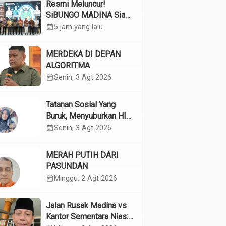
Resmi Meluncur!
SiBUNGO MADINA Siap
Optimalkan Pendapatan
calendar_month
5 jam yang lalu
Daerah Madina
MERDEKA DI DEPAN
ALGORITMA
calendar_month
Senin, 3 Agt 2026
Tatanan Sosial Yang
Buruk, Menyuburkan HIV
Pada Remaja
calendar_month
Senin, 3 Agt 2026
MERAH PUTIH DARI
PASUNDAN
calendar_month
Minggu, 2 Agt 2026
Jalan Rusak Madina vs
Kantor Sementara Nias: