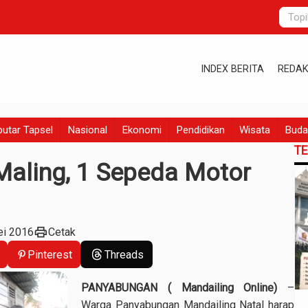
INDEX BERITA
REDAK
utar Tapsel
Nasional
Ekonomi
Pendidikan
Wisata
Buda
T
aling, 1 Sepeda Motor
print
ei 2016
Cetak
Pinterest
Threads
PANYABUNGAN ( Mandailing Online)
–
Warga Panyabungan Mandailing Natal harap