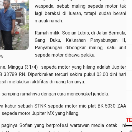
waspada, sebab maling sepeda motor tak
lagi beraksi di luaran, tetapi sudah berani
masuk rumah.
Rumah milik Sopian Lubis, di Jalan Bermula,
Gang Duku, Kelurahan Panyabungan II,
Panyabungan dibongkar maling, satu unit
sepeda motor dibawa pelaku.
ng
ne, Minggu (31/4) sepeda motor yang hilang adalah Jupiter
3789 RN. Diperkirakan tercuri sekira pukul 03.00 dini hari
sih melakukan aktifitas di ruang tamunya.
la samping rumahnya dengan cara mencongkel jendela.
wa kabur sebuah STNK sepeda motor mio plat BK 5030 ZAA
 sepeda motor Jupiter MX yang hilang.
T
 paginya Sofian yang berprofesi wartawan media cetak ini