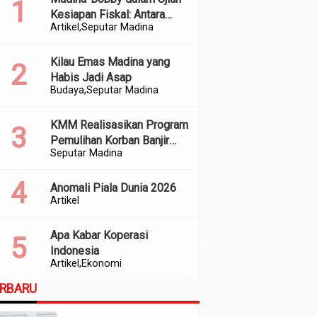
Kesiapan Fiskal: Antara
Artikel
Seputar Madina
Kedekatan Politik dan
Kualitas Perencanaan
Kilau Emas Madina yang
Habis Jadi Asap
Budaya
Seputar Madina
KMM Realisasikan Program
Pemulihan Korban Banjir
Seputar Madina
dan Longsor di Kabupaten
Madina
Anomali Piala Dunia 2026
Artikel
Apa Kabar Koperasi
Indonesia
Artikel
Ekonomi
ERBARU