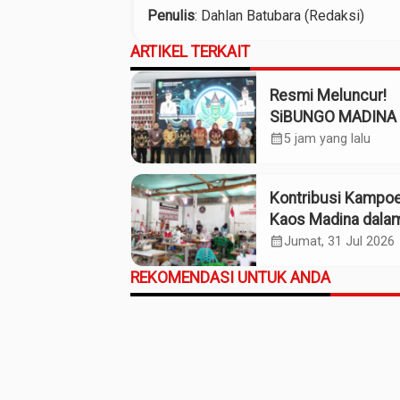
Penulis
: Dahlan Batubara (Redaksi)
ARTIKEL TERKAIT
Resmi Meluncur!
SiBUNGO MADINA 
Optimalkan Penda
calendar_month
5 jam yang lalu
Daerah Madina
Kontribusi Kampo
Kaos Madina dala
Industri Budaya da
calendar_month
Jumat, 31 Jul 2026
Ekonomi Daerah
REKOMENDASI UNTUK ANDA