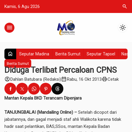
search
Kamis, 6 Agu 2026
menu
light_mode
home
Seputar Madina
Berita Sumut
Seputar Tapsel
Nasio
Berita Sumut
Diduga Terlibat Percaloan CPNS
account_circle
calendar_month
print
Dahlan Batubara (Redaksi)
Rabu, 16 Okt 2013
Cetak
Mantan Kepala BKD Terancam Dipenjara
TANJUNGBALAI (Mandailing Online) –
Setelah dicopot dari
jabatannya, dan gagal menjadi staf ahli Walikota karena tidak
hadir saat pelantikan, BAS,SSos, mantan Kepala Badan