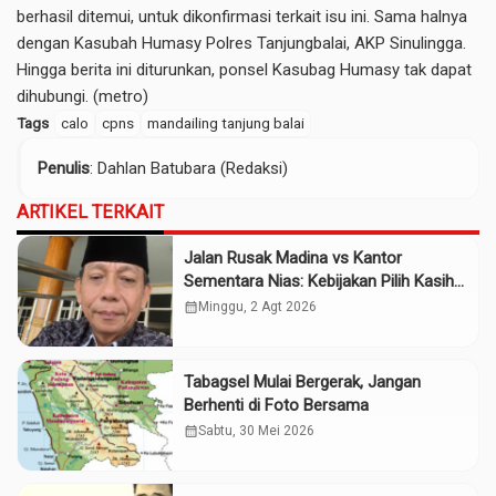
berhasil ditemui, untuk dikonfirmasi terkait isu ini. Sama halnya
dengan Kasubah Humasy Polres Tanjungbalai, AKP Sinulingga.
Hingga berita ini diturunkan, ponsel Kasubag Humasy tak dapat
dihubungi. (metro)
Tags
calo
cpns
mandailing tanjung balai
Penulis
: Dahlan Batubara (Redaksi)
ARTIKEL TERKAIT
Jalan Rusak Madina vs Kantor
Sementara Nias: Kebijakan Pilih Kasih
Gubsu
calendar_month
Minggu, 2 Agt 2026
Tabagsel Mulai Bergerak, Jangan
Berhenti di Foto Bersama
calendar_month
Sabtu, 30 Mei 2026