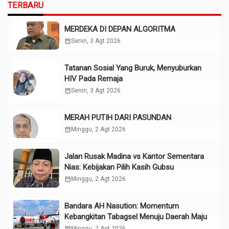
TERBARU
MERDEKA DI DEPAN ALGORITMA
calendar_month
Senin, 3 Agt 2026
Tatanan Sosial Yang Buruk, Menyuburkan
HIV Pada Remaja
calendar_month
Senin, 3 Agt 2026
MERAH PUTIH DARI PASUNDAN
calendar_month
Minggu, 2 Agt 2026
Jalan Rusak Madina vs Kantor Sementara
Nias: Kebijakan Pilih Kasih Gubsu
calendar_month
Minggu, 2 Agt 2026
Bandara AH Nasution: Momentum
Kebangkitan Tabagsel Menuju Daerah Maju
calendar_month
Minggu, 2 Agt 2026