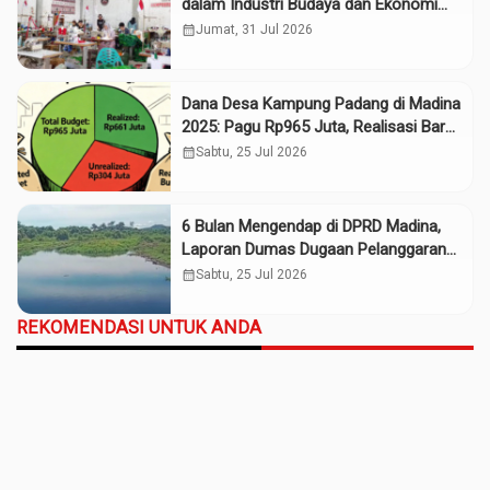
dalam Industri Budaya dan Ekonomi
Daerah
calendar_month
Jumat, 31 Jul 2026
Dana Desa Kampung Padang di Madina
2025: Pagu Rp965 Juta, Realisasi Baru
Rp661 Juta
calendar_month
Sabtu, 25 Jul 2026
6 Bulan Mengendap di DPRD Madina,
Laporan Dumas Dugaan Pelanggaran
PT Rendi Tak Digubris
calendar_month
Sabtu, 25 Jul 2026
REKOMENDASI UNTUK ANDA