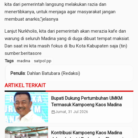
kita dari pemerintah langsung melakukan razia dan
menertibkanya, untuk menjaga agar masyarakat jangan
membuat anarkis,”jelasnya
Lanjut Nurkholis, kita dari pemerintah akan merazia kafe dan
warung di seluruh Madina yang di duga dibuat tempat maksiat.
Dan saat ini kita masih fokus di Ibu Kota Kabupaten saja (tin)
sumber:
beritasore
Tags
madina
satpol pp
Penulis
: Dahlan Batubara (Redaksi)
ARTIKEL TERKAIT
Bupati Dukung Pertumbuhan UMKM
Termasuk Kampoeng Kaos Madina
calendar_month
Jumat, 31 Jul 2026
Kontribusi Kampoeng Kaos Madina