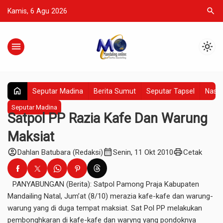
search
Kamis, 6 Agu 2026
menu
light_mode
home
Seputar Madina
Berita Sumut
Seputar Tapsel
Nasio
Seputar Madina
Satpol PP Razia Kafe Dan Warung
Maksiat
account_circle
calendar_month
print
Dahlan Batubara (Redaksi)
Senin, 11 Okt 2010
Cetak
PANYABUNGAN (Berita): Satpol Pamong Praja Kabupaten
Mandailing Natal, Jum’at (8/10) merazia kafe-kafe dan warung-
warung yang di duga tempat maksiat. Sat Pol PP melakukan
pembonghkaran di kafe-kafe dan waryng yang pondoknya